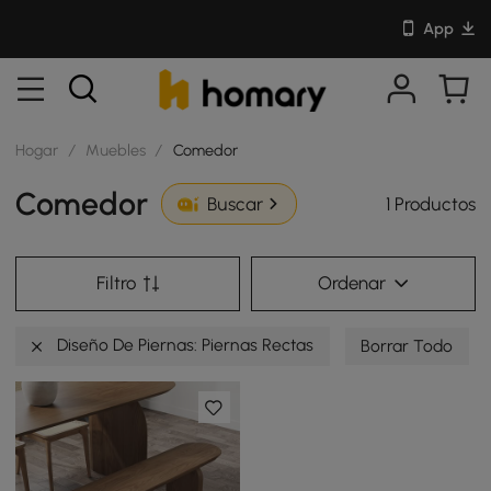
App
Hogar
/
Muebles
/
Comedor
Comedor
1 Productos
Buscar
Filtro
Ordenar
Diseño De Piernas: Piernas Rectas
Borrar Todo