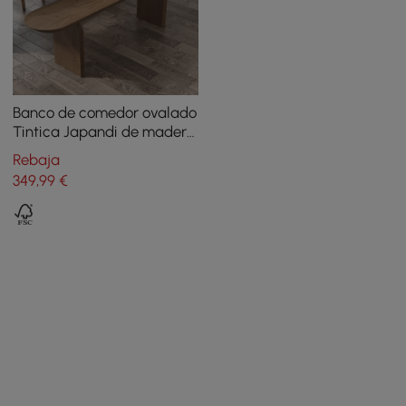
Banco de comedor ovalado
Tintica Japandi de madera
maciza con doble pedestal
Rebaja
de madera de nogal, 1500
349
,99
€
mm