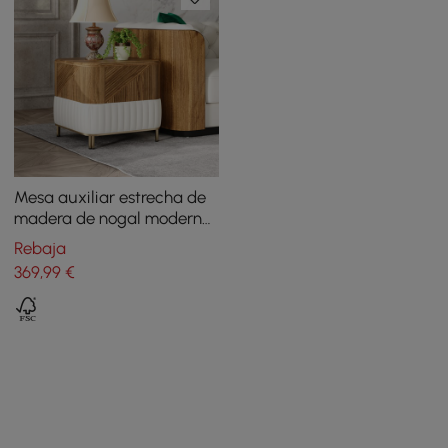
Mesa auxiliar estrecha de
madera de nogal moderna
de mediados de siglo de
Rebaja
Wovent con mesita de
369
,99
€
noche