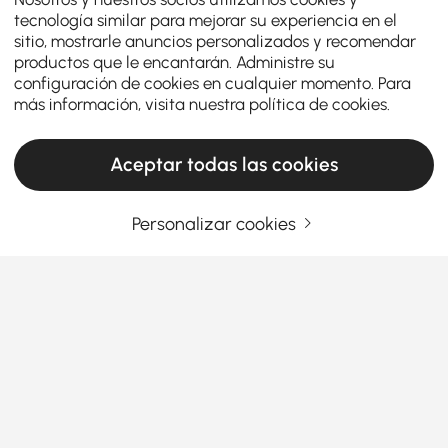
tecnología similar para mejorar su experiencia en el
sitio, mostrarle anuncios personalizados y recomendar
productos que le encantarán. Administre su
configuración de cookies en cualquier momento. Para
más información, visita nuestra
política de cookies
.
Aceptar todas las cookies
Personalizar cookies
The Ultimate Buying Guide for End & Side
Tables
How to Pick End & Side Tables That
Actually Make Sense
Ever look at your sofa and think, “Something’s
Ver más
missing here?” That’s where unique
end & side
Products in the current category have been updated to show the latest 1 items