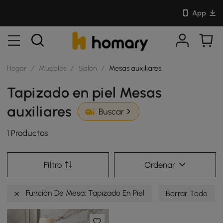
App
Hogar
/
Muebles
/
Salón
/
Mesas auxiliares
Tapizado en piel Mesas
auxiliares
Buscar
1 Productos
Filtro
Ordenar
Función De Mesa: Tapizado En Piel
Borrar Todo