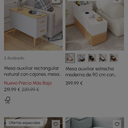
2 Acabado
Mesa auxiliar rectangular
Mesa auxiliar estrecha
natural con cajones, mesa
moderna de 90 cm con
de sofá moderna para sala
tapa de piedra sinterizada,
Nuevo Precio Más Bajo
399
,99
€
de estar
USB y almacenamiento
219
,99
€
239,99 €
blanco y natural
Ofertas especiales