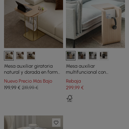
Mesa auxiliar giratoria
Mesa auxiliar
natural y dorada en forma
multifuncional con
de C con almacenamiento
revistero 60 cm natural
Nuevo Precio Más Bajo
Rebaja
199
,99
€
219,99 €
299
,99
€