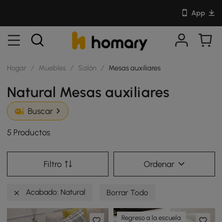
App
Hogar
/
Muebles
/
Salón
/
Mesas auxiliares
Natural Mesas auxiliares
Buscar
5 Productos
Filtro
Ordenar
Acabado: Natural
Borrar Todo
Regreso a la escuela