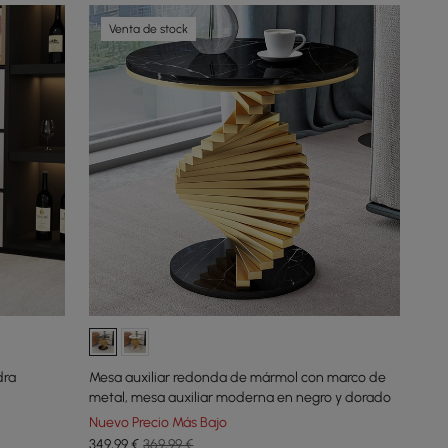
Venta de stock
dra
Mesa auxiliar redonda de mármol con marco de
metal, mesa auxiliar moderna en negro y dorado
Nuevo Precio Más Bajo
349
,99
€
369,99 €