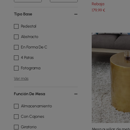
Rebaja
179
,99
€
Tipo Base
Pedestal
Abstracto
En Forma De C
4 Patas
Fotograma
Ver más
Función De Mesa
Almacenamiento
Con Cajones
Giratorio
Mesa auxiliar de me