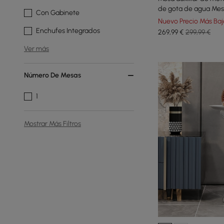
de gota de agua Mesa
Con Gabinete
de una sola pieza
Nuevo Precio Más Baj
Enchufes Integrados
269
,99
€
299,99 €
Ver más
Número De Mesas
1
Mostrar Más Filtros