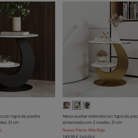
a con tapa de piedra
Mesa auxiliar redonda con tapa de pie
eles, 51 cm
sinterizada con 2 niveles, 51 cm
o
Nuevo Precio Más Bajo
249
,99
€
269,99 €