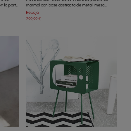
en la parte
mármol con base abstracta de metal, mesa
auxiliar blanca moderna
Rebaja
299
,99
€