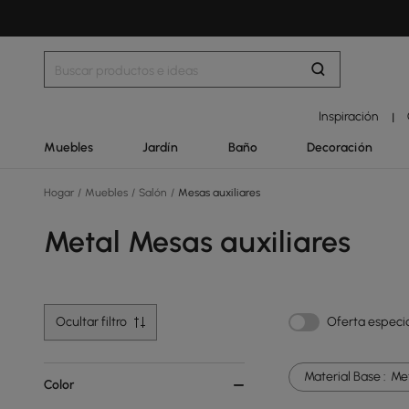
Inspiración
|
Muebles
Jardín
Baño
Decoración
Hogar
/
Muebles
/
Salón
/
Mesas auxiliares
Metal Mesas auxiliares
Ocultar filtro
Oferta especi
Material Base :
Me
Color