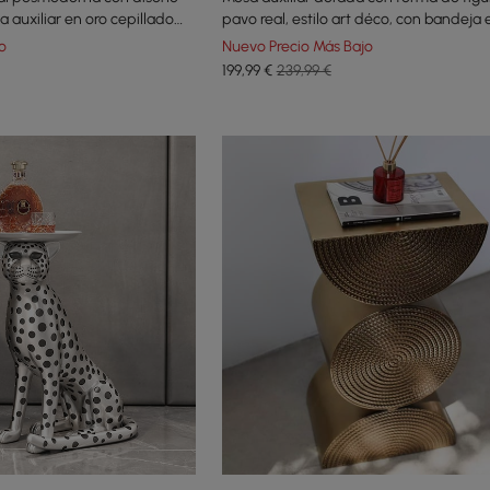
 auxiliar en oro cepillado
pavo real, estilo art déco, con bandeja 
superior
o
Nuevo Precio Más Bajo
199
,99
€
239,99 €