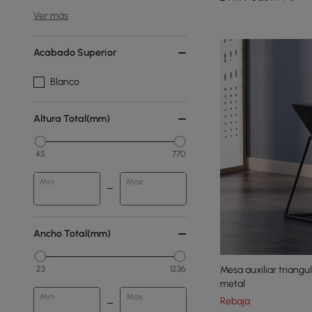
Ver más
Acabado Superior
Blanco
Altura Total(mm)
45
770
Min
Max
Ancho Total(mm)
23
1236
Mesa auxiliar triang
metal
Min
Max
Rebaja