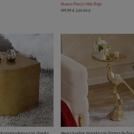
Nuevo Precio Más Bajo
199
,99
€
239,99 €
tal posmoderna con diseño
Mesa auxiliar dorada con forma de figu