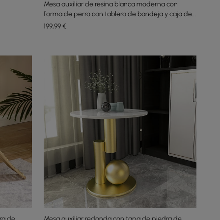
Mesa auxiliar de resina blanca moderna con
forma de perro con tablero de bandeja y caja de
pañuelos
199
,99
€
ra de
Mesa auxiliar redonda con tapa de piedra de