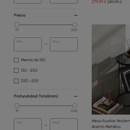
279
,99
€
289,99 €
Precio
99
500
Min
Max
Menos de 150
150 - 250
250 - 500
Profundidad Total(mm)
19
1236
Mesa Auxiliar Moder
Min
Max
Acento Metálico