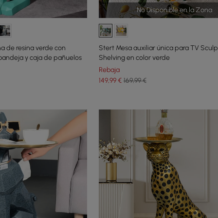
No Disponible en la Zona
a de resina verde con
Stert Mesa auxiliar única para TV Sculp
bandeja y caja de pañuelos
Shelving en color verde
Rebaja
149
,99
€
169,99 €