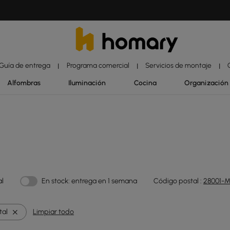
Guía de entrega
Programa comercial
Servicios de montaje
|
|
|
Alfombras
Iluminación
Cocina
Organización
al
En stock: entrega en 1 semana
Código postal :
28001-M
tal
Limpiar todo