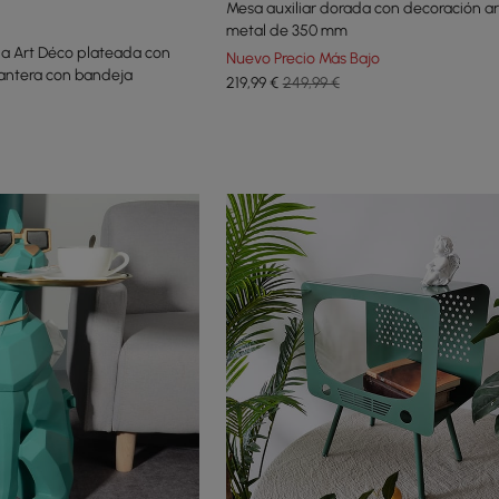
Mesa auxiliar dorada con decoración ar
metal de 350 mm
ina Art Déco plateada con
Nuevo Precio Más Bajo
pantera con bandeja
219
,99
€
249,99 €