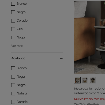
Blanco
Negro
Dorado
Gris
Nogal
Ver más
Acabado
Blanco
Nogal
Negro
Mesa auxiliar redond
sinterizada con 2 niv
Natural
Nuevo Precio Más Baj
Dorado
249
,99
€
269,99 €