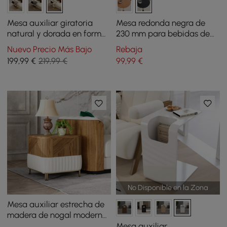
Mesa auxiliar giratoria
Mesa redonda negra de
natural y dorada en forma
230 mm para bebidas de
de C con almacenamiento
mediados de siglo
Nuevo Precio Más Bajo
Rebaja
199
,99
€
219,99 €
99
,99
€
No Disponible en la Zona
Mesa auxiliar estrecha de
madera de nogal moderna
de mediados de siglo de
Mesa auxiliar