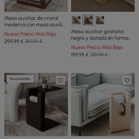
Mesa auxiliar de cristal
moderna con mesa auxiliar
en forma de S de 3 niveles
Mesa auxiliar giratoria
Nuevo Precio Más Bajo
en nogal
negra y dorada en forma
299
,99
€
319,99 €
de C con almacenamiento
Nuevo Precio Más Bajo
199
,99
€
219,99 €
Novedades