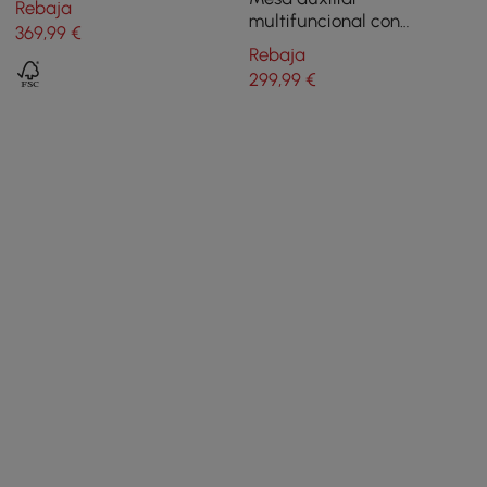
Rebaja
Wovent con mesita de
multifuncional con
369
,99
€
noche
revistero 60 cm blanco
Rebaja
299
,99
€