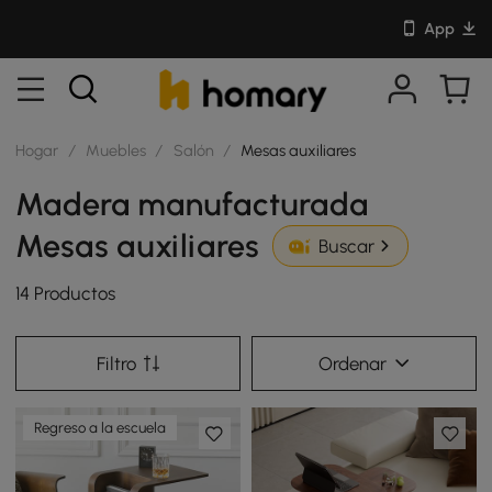
App
Hogar
/
Muebles
/
Salón
/
Mesas auxiliares
Madera manufacturada
Mesas auxiliares
Buscar
14 Productos
Filtro
Ordenar
Regreso a la escuela