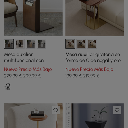
Mesa auxiliar
Mesa auxiliar giratoria en
multifuncional con
forma de C de nogal y oro
revistero 60 cm nogal
con almacenamiento
Nuevo Precio Más Bajo
Nuevo Precio Más Bajo
279
,99
€
299,99 €
199
,99
€
219,99 €