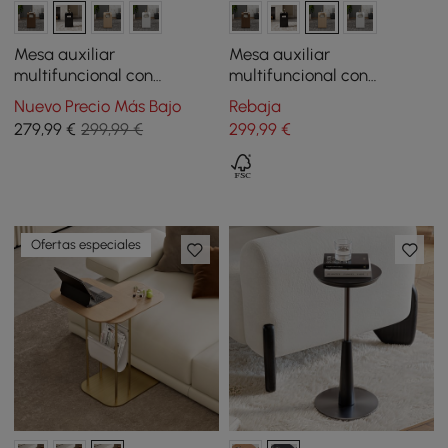
Mesa auxiliar
Mesa auxiliar
multifuncional con
multifuncional con
revistero 60 cm negro
revistero 60 cm natural
Nuevo Precio Más Bajo
Rebaja
279
,99
€
299,99 €
299
,99
€
Ofertas especiales