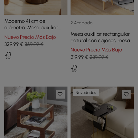
Moderno 41 cm de
2 Acabado
diámetro. Mesa auxiliar
Mesa auxiliar rectangular
estriada de nogal con
Nuevo Precio Más Bajo
natural con cajones, mesa
almacenamiento
329
,99
€
369,99 €
de sofá moderna para sala
Nuevo Precio Más Bajo
de estar
219
,99
€
239,99 €
Novedades