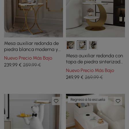
Mesa auxiliar redonda de
piedra blanca moderna y
lujosa mesa auxiliar con
Mesa auxiliar redonda con
Nuevo Precio Más Bajo
base X en oro
tapa de piedra sinterizada
239
,99
€
259,99 €
con 2 niveles, 51 cm
Nuevo Precio Más Bajo
249
,99
€
269,99 €
Regreso a la escuela