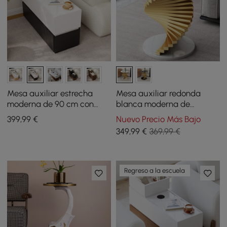
Mesa auxiliar estrecha
Mesa auxiliar redonda
moderna de 90 cm con
blanca moderna de
tapa de piedra sinterizada,
mármol sintético con
399
,99
€
Nuevo Precio Más Bajo
USB y almacenamiento
marco de metal
349
,99
€
369,99 €
blanco y negro
Regreso a la escuela