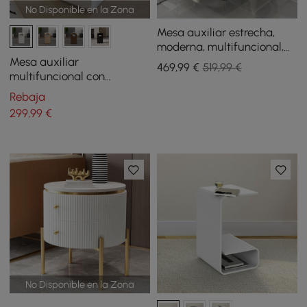
No Disponible en la Zona
Mesa auxiliar estrecha,
moderna, multifuncional,
con parte superior de
Mesa auxiliar
469
,99
€
519,99 €
piedra sinterizada, altavoz
multifuncional con
y puerto USB
revistero 60 cm blanco
Rebaja
299
,99
€
No Disponible en la Zona