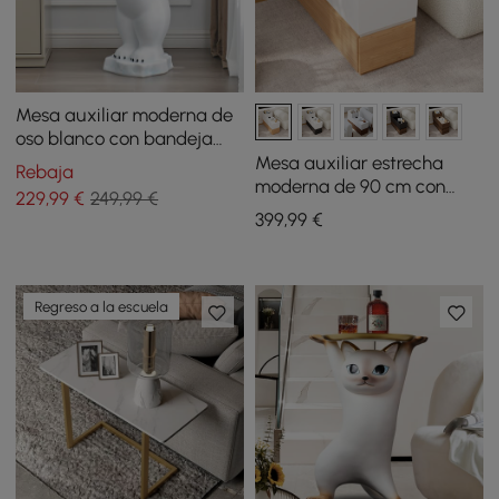
Mesa auxiliar moderna de
oso blanco con bandeja
escalonada de resina,
Mesa auxiliar estrecha
Rebaja
mesa auxiliar superior en
moderna de 90 cm con
229
,99
€
249,99 €
dorado
tapa de piedra sinterizada,
399
,99
€
USB y almacenamiento
blanco y natural
Regreso a la escuela