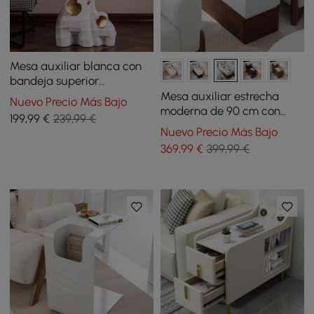
Mesa auxiliar blanca con
bandeja superior
decoración elefante mesa
Mesa auxiliar estrecha
Nuevo Precio Más Bajo
auxiliar
moderna de 90 cm con
199
,99
€
239,99 €
tapa de piedra sinterizada,
Nuevo Precio Más Bajo
USB y almacenamiento
369
,99
€
399,99 €
blanco y nogal