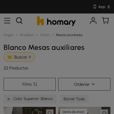
App
Hogar
/
Muebles
/
Salón
/
Mesas auxiliares
Blanco Mesas auxiliares
Buscar
22 Productos
Filtro
Ordenar
Color Superior: Blanco
Borrar Todo
Venta de stock