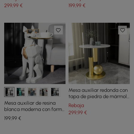
bandeja en la parte
299
,99
€
199
,99
€
superior
Mesa auxiliar redonda con
tapa de piedra de mármol
con base abstracta de
Mesa auxiliar de resina
Rebaja
metal, mesa auxiliar
blanca moderna con forma
299
,99
€
blanca moderna
de perro con tablero de
199
,99
€
bandeja y caja de
pañuelos