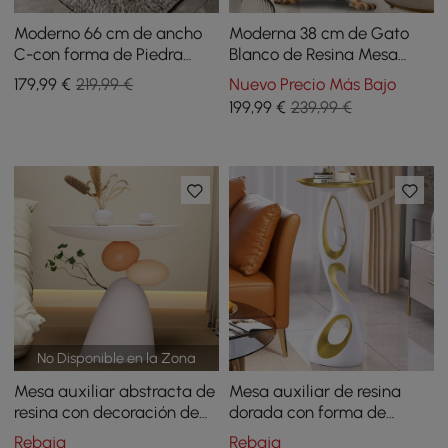
Moderno 66 cm de ancho
Moderna 38 cm de Gato
C-con forma de Piedra
Blanco de Resina Mesa
Sinterizada Mesa auxiliar
Auxiliar con Bandeja
179
,99
€
219,99 €
Nuevo Precio Más Bajo
con Acabado Dorado
Superior Dorada
199
,99
€
239,99 €
No Disponible en la Zona
Mesa auxiliar abstracta de
Mesa auxiliar de resina
resina con decoración de
dorada con forma de
arte vegetal
figura artística con
Rebaja
Rebaja