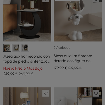
2 Acabado
Mesa auxiliar flotante
Mesa auxiliar redonda con
dorada con figura de
tapa de piedra sinterizada
astronauta de resina con
con 2 niveles, 51 cm
179
,99
€
219,99 €
Nuevo Precio Más Bajo
almacenamiento
249
,99
€
269,99 €