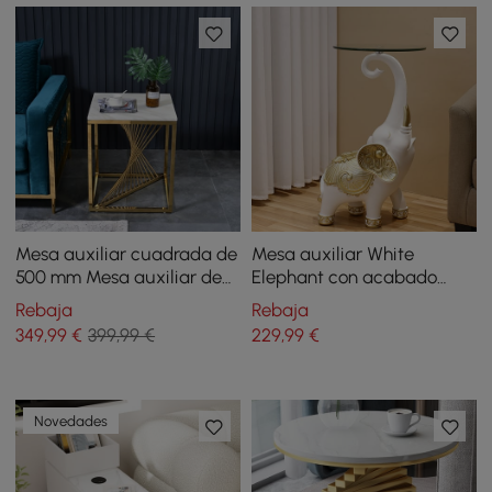
Mesa auxiliar cuadrada de
Mesa auxiliar White
500 mm Mesa auxiliar de
Elephant con acabado
mármol blanco con base
dorado Mesa auxiliar
Rebaja
Rebaja
de acero inoxidable dorado
moderna con bandeja de
349
,99
€
399,99 €
229
,99
€
vidrio transparente
Novedades