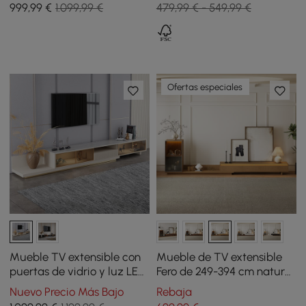
999
,99
€
1.099,99 €
479,99 € - 549,99 €
Ofertas especiales
Mueble TV extensible con
Mueble de TV extensible
puertas de vidrio y luz LED
Fero de 249-394 cm natural
de 280 cm - caqui
con estantería e
Nuevo Precio Más Bajo
Rebaja
iluminación LED