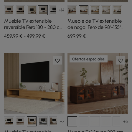
+14
Mueble TV extensible
Mueble de TV extensible
reversible Fero 180 - 280 cm
de nogal Fero de 98"-155"
con 3 cajones - blanco
con estantería e
459,99 € - 499,99 €
699
,99
€
iluminación LED
Ofertas especiales
+7
+5