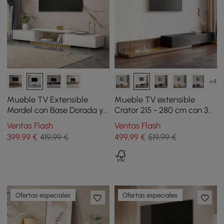
+4
Mueble TV Extensible
Mueble TV extensible
Mordel con Base Dorada y
Crator 215 - 280 cm con 3
Almacenamiento (160-241
cajones - negro y nogal
Ventas Flash
Ventas Flash
cm)
399
,99
€
419,99 €
499
,99
€
519,99 €
Ofertas especiales
Ofertas especiales