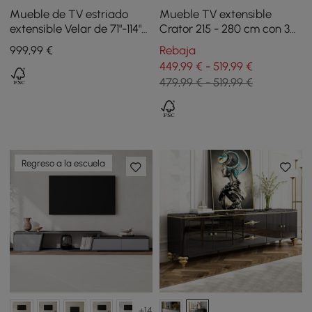
Mueble de TV estriado
Mueble TV extensible
extensible Velar de 71"-114"
Crator 215 - 280 cm con 3
con tapa de piedra
cajones - negro y blanco
999
,99
€
Rebaja
sinterizada y 3 cajones
449,99 € - 519,99 €
479,99 € - 519,99 €
Regreso a la escuela
+14