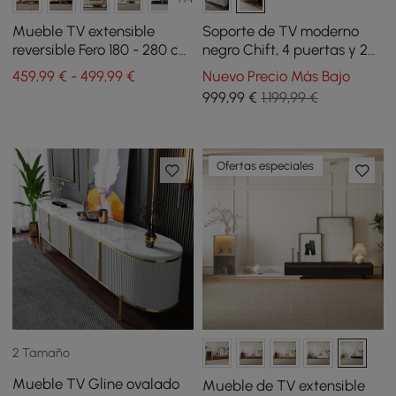
Mueble TV extensible
Soporte de TV moderno
reversible Fero 180 - 280 cm
negro Chift, 4 puertas y 2
con 3 cajones - gris
cajones, lujosa consola
459,99 € - 499,99 €
Nuevo Precio Más Bajo
multimedia para
999
,99
€
1.199,99 €
televisores de hasta 2000
mm
Ofertas especiales
2 Tamaño
Mueble TV Gline ovalado
Mueble de TV extensible