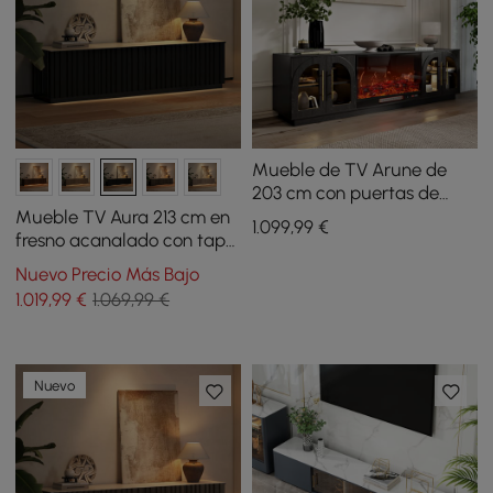
Mueble de TV Arune de
203 cm con puertas de
cristal arqueadas,
Mueble TV Aura 213 cm en
1.099
,99
€
chimenea eléctrica y
fresno acanalado con tapa
control remoto
de piedra sinterizada y luz
Nuevo Precio Más Bajo
LED - negro
1.019
,99
€
1.069,99 €
Nuevo