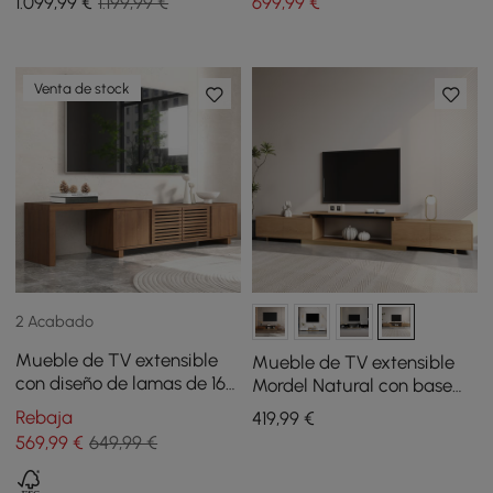
1.099
,99
€
1.199,99 €
699
,99
€
Venta de stock
2 Acabado
Mueble de TV extensible
Mueble de TV extensible
con diseño de lamas de 160
Mordel Natural con base
cm a 210 cm en color nogal
dorada y almacenamiento
Rebaja
419
,99
€
(160 cm-241 cm)
569
,99
€
649,99 €