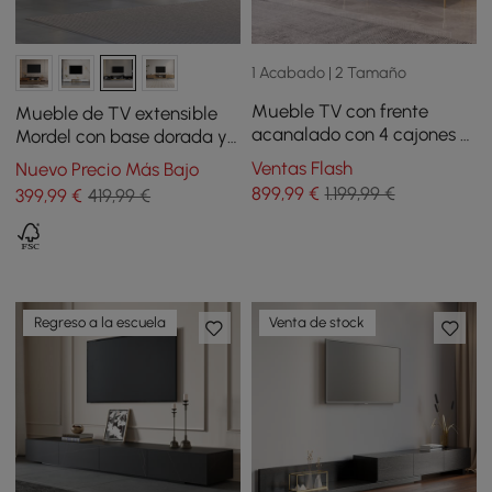
1 Acabado | 2 Tamaño
Mueble TV con frente
Mueble de TV extensible
acanalado con 4 cajones y
Mordel con base dorada y
2 puertas de 220 cm en
almacenamiento (63"-95")
Ventas Flash
Nuevo Precio Más Bajo
color blanquecino
899
,99
€
1.199,99 €
399
,99
€
419,99 €
Regreso a la escuela
Venta de stock