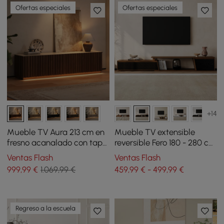
Ofertas especiales
Ofertas especiales
+14
Mueble TV Aura 213 cm en
Mueble TV extensible
fresno acanalado con tapa
reversible Fero 180 - 280 cm
de piedra sinterizada y luz
con 3 cajones - negro y
Ventas Flash
Ventas Flash
LED - nogal
nogal
999
,99
€
1.069,99 €
459,99 € - 499,99 €
Regreso a la escuela