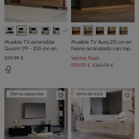
+7
Mueble TV extensible
Mueble TV Aura 213 cm en
Quoint 179 - 255 cm en
fresno acanalado con tapa
madera con 3 cajones -
de piedra sinterizada y luz
599
,99
€
Ventas Flash
nogal
LED - natural
999
,99
€
1.069,99 €
Ofertas especiales
Venta de stock