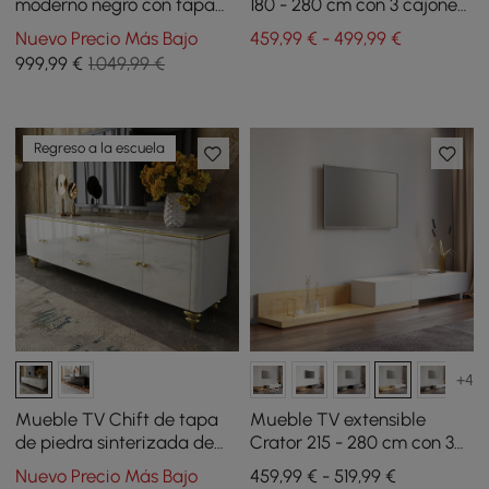
moderno negro con tapa
180 - 280 cm con 3 cajones
de piedra, 4 puertas con
- negro
Nuevo Precio Más Bajo
459,99 € - 499,99 €
almacenamiento, consola
999
,99
€
1.049,99 €
multimedia para
televisores de hasta 85"
Regreso a la escuela
+4
Mueble TV Chift de tapa
Mueble TV extensible
de piedra sinterizada de
Crator 215 - 280 cm con 3
200 cm
cajones - natural y blanco
Nuevo Precio Más Bajo
459,99 € - 519,99 €