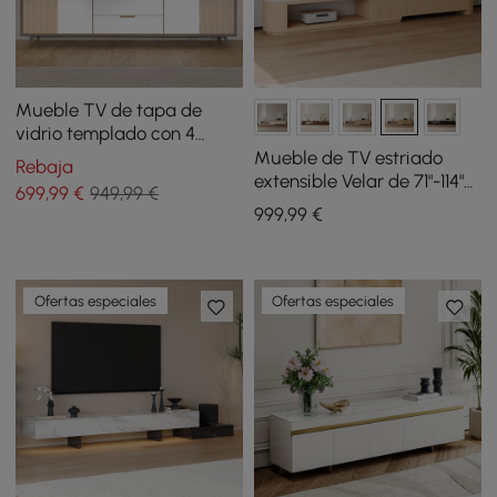
Mueble TV de tapa de
vidrio templado con 4
puertas y 2 cajones de 200
Mueble de TV estriado
Rebaja
cm
extensible Velar de 71"-114"
699
,99
€
949,99 €
con tapa de piedra
999
,99
€
sinterizada y 3 cajones
Ofertas especiales
Ofertas especiales