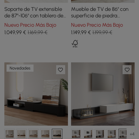
Soporte de TV extensible
Mueble de TV de 86" con
de 87"-106" con tablero de
superficie de piedra
piedra sinterizada y 5
sinterizada blanca y 4
Nuevo Precio Más Bajo
Nuevo Precio Más Bajo
cajones
cajones
1.049
,99
€
1.169,99 €
1.149
,99
€
1.199,99 €
Novedades
+4