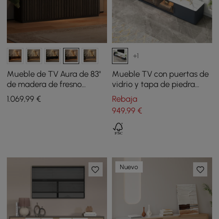
+1
Mueble de TV Aura de 83"
Mueble TV con puertas de
de madera de fresno
vidrio y tapa de piedra
acanalada marrón
sinterizada de 200 cm
1.069
,99
€
Rebaja
ahumado con encimera de
949
,99
€
piedra sinterizada
Nuevo