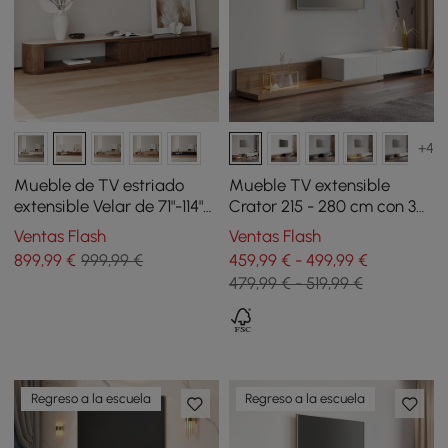
+4
Mueble de TV estriado
Mueble TV extensible
extensible Velar de 71"-114"
Crator 215 - 280 cm con 3
con tapa de piedra
cajones - nogal y blanco
Ventas Flash
Ventas Flash
sinterizada y 3 cajones
899
,99
€
999,99 €
459,99 € - 499,99 €
479,99 € - 519,99 €
Regreso a la escuela
Regreso a la escuela