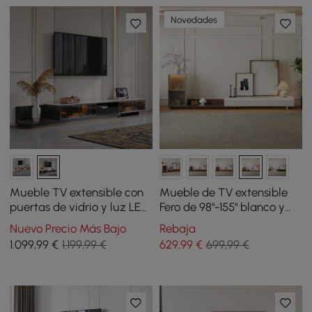
Novedades
Mueble TV extensible con
Mueble de TV extensible
puertas de vidrio y luz LED
Fero de 98"-155" blanco y
de 280 cm - negro
nogal con estantería y luz
Nuevo Precio Más Bajo
Rebaja
LED
1.099
,99
€
1.199,99 €
629
,99
€
699,99 €