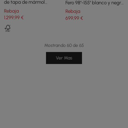
de tapa de mármol
Fero 98"-155" blanco y negro
sinterizada de 200 cm en
con estantería y luz LED
Rebaja
Rebaja
color blanco
1.299
,99
€
699
,99
€
Mostrando 60 de 65
Ver Mas