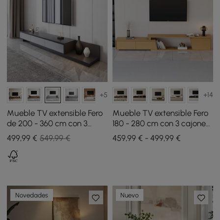
+5
+14
Mueble TV extensible Fero
Mueble TV extensible Fero
de 200 - 360 cm con 3
180 - 280 cm con 3 cajones
cajones gris claro y gris
- natural
499
,99
€
549,99 €
459,99 € - 499,99 €
oscuro
Novedades
Nuevo