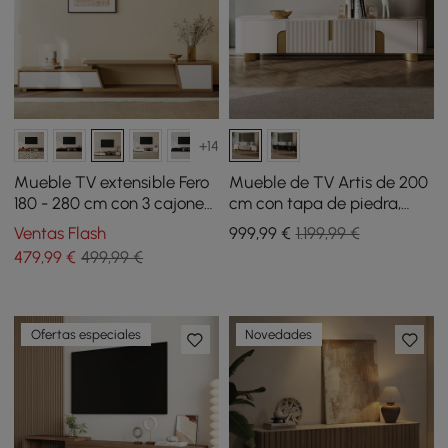
+14
Mueble TV extensible Fero
Mueble de TV Artis de 200
180 - 280 cm con 3 cajones
cm con tapa de piedra,
- blanco y natural
beige y dorado, con 4
Ventas Flash
999
,99
€
1.199,99 €
puertas y almacenamiento
479
,99
€
499,99 €
Ofertas especiales
Novedades