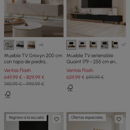
+6
+7
Mueble TV Grovyn 200 cm
Mueble TV extensible
con tapa de piedra
Quoint 179 - 255 cm en
sinterizada y amplio
madera con 3 cajones -
Ventas Flash
Ventas Flash
almacenaje- marfil
negro y nogal
649,99 € - 829,99 €
659
,99
€
699,99 €
749,99 € - 999,99 €
Regreso a la escuela
Ofertas especiales