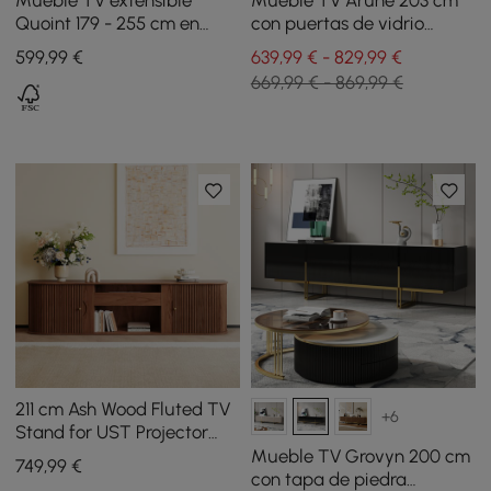
Mueble TV extensible
Mueble TV Arune 203 cm
Quoint 179 - 255 cm en
con puertas de vidrio
madera con 3 cajones -
arqueadas, almacenaje y
599
,99
€
639,99 € - 829,99 €
natural
luz LED - nogal
669,99 € - 869,99 €
211 cm Ash Wood Fluted TV
+6
Stand for UST Projector
with Cabinets
Mueble TV Grovyn 200 cm
749
,99
€
con tapa de piedra