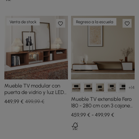
Venta de stock
Regreso a la escuela
Mueble TV modular con
+14
puerta de vidrio y luz LED
de 240 cm en color nogal
Mueble TV extensible Fero
449
,99
€
499,99 €
180 - 280 cm con 3 cajones
- blanco y nogal
459,99 € - 499,99 €