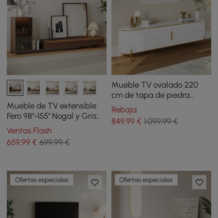
Mueble TV ovalado 220
cm de tapa de piedra
sinterizada blanco
Mueble de TV extensible
Rebaja
Fero 98"-155" Nogal y Gris
849
,99
€
1.099,99 €
con librería y luz LED
Ventas Flash
659
,99
€
699,99 €
Ofertas especiales
Ofertas especiales