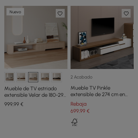
Nuevo
2 Acabado
Mueble TV Pinkle
Mueble de TV estriado
extensible de 274 cm en
extensible Velar de 180-290
color blanco y bogal
cm con tapa de piedra
Rebaja
999
,99
€
sinterizada y 3 cajones
699
,99
€