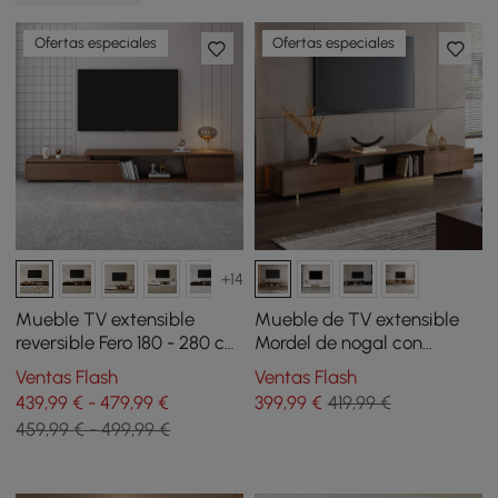
Ofertas especiales
Ofertas especiales
+14
Mueble TV extensible
Mueble de TV extensible
reversible Fero 180 - 280 cm
Mordel de nogal con
con 3 cajones - nogal
almacenamiento (160 cm -
Ventas Flash
Ventas Flash
241 cm)
439,99 € - 479,99 €
399
,99
€
419,99 €
459,99 € - 499,99 €