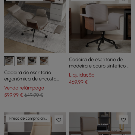
Cadeira de escritório de
madeira e couro sintético -
giratória ergonômica
Cadeira de escritório
Liquidação
ajustável (cáqui)
ergonómica de encosto
469
,99
€
alto em polipele com
Venda relâmpago
função reclinável, apoio de
599
,99
€
649,99 €
pés e rotação cáqui
Preço de compra antecipada