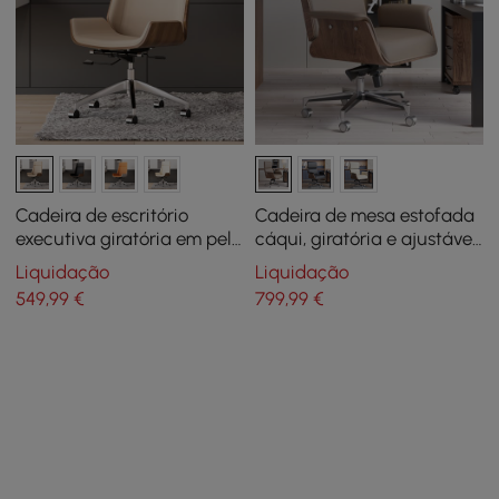
Cadeira de escritório
Cadeira de mesa estofada
executiva giratória em pele
cáqui, giratória e ajustável,
sintética com altura
com base de madeira
Liquidação
Liquidação
regulável marfim
549
,99
€
799
,99
€