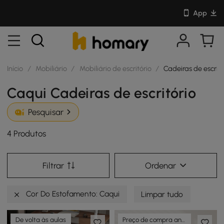
App
Início
/
Mobiliário
/
Mobiliário de escritório
/
Cadeiras de escritó
Caqui Cadeiras de escritório
Pesquisar
4 Produtos
Filtrar
Ordenar
Cor Do Estofamento: Caqui
Limpar tudo
De volta às aulas
Preço de compra antecipada