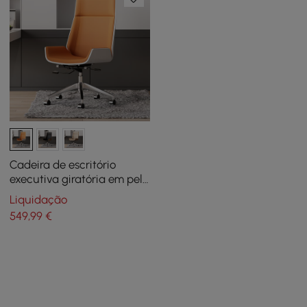
Cadeira de escritório
executiva giratória em pele
sintética com altura
Liquidação
regulável laranja
549
,99
€