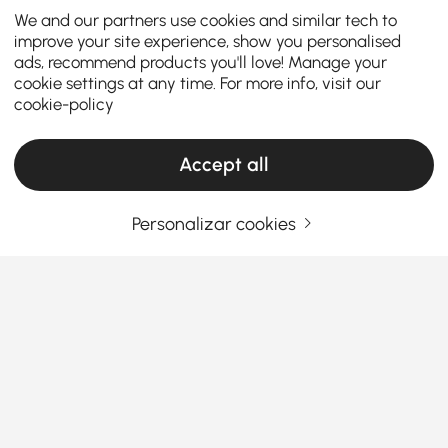
We and our partners use cookies and similar tech to
improve your site experience, show you personalised
ads, recommend products you'll love! Manage your
cookie settings at any time. For more info, visit our
cookie-policy
Accept all
Personalizar cookies
A Cadeira de Escritório Certa Traz Suporte,
Estilo e Foco ao Seu Espaço
O que torna uma ótima cadeira de
escritório no mundo atual de trabalho em
qualquer lugar?
Ver Mais
Quer esteja a trabalhar em casa ou de volta ao
Products in the current category have been updated to show the latest 1 items