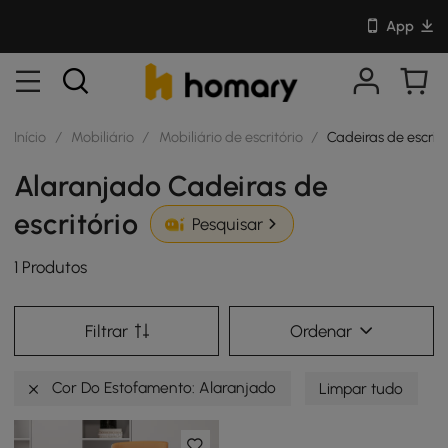
App
Início
/
Mobiliário
/
Mobiliário de escritório
/
Cadeiras de escritó
Alaranjado Cadeiras de
escritório
Pesquisar
1 Produtos
Filtrar
Ordenar
Cor Do Estofamento: Alaranjado
Limpar tudo