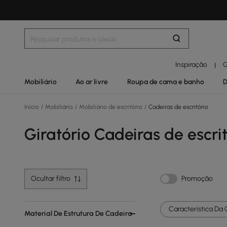
Inspiração
G
|
Mobiliário
Ao ar livre
Roupa de cama e banho
D
Início
/
Mobiliário
/
Mobiliário de escritório
/
Cadeiras de escritório
Giratório Cadeiras de escrit
Ocultar filtro
Promoção
Característica Da 
Material De Estrutura De Cadeira