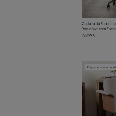
Cadeira de Escritóri
Reclinável com Encos
Cinza
729
,99
€
Preço de compra an