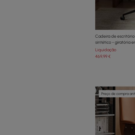
Cadeira de escritóri
sintético - giratória
Liquidação
469
,99
€
Preço de compra an