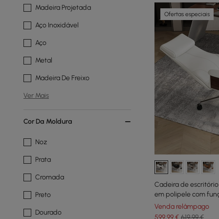
Madeira Projetada
Ofertas especiais
Aço Inoxidável
Aço
Metal
Madeira De Freixo
Ver Mais
Cor Da Moldura
Noz
Prata
Cromada
Cadeira de escritóri
em polipele com funç
Preto
pés e rotação branca
Venda relâmpago
Dourado
599
,99
€
619,99 €