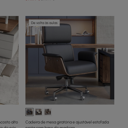
De volta às aulas
costo alto
Cadeira de mesa giratória e ajustável estofada
io de pés
preta com base de madeira