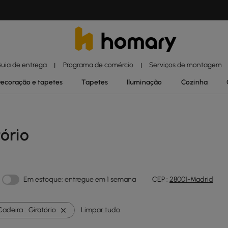
uia de entrega
Programa de comércio
Serviços de montagem
|
|
ecoração e tapetes
Tapetes
Iluminação
Cozinha
ório
Em estoque: entregue em 1 semana
CEP :
28001-Madrid
Cadeira :
Giratório
Limpar tudo