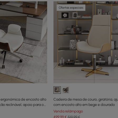
Ofertas especiais
o ergonómica de encosto alto
Cadeira de mesa de couro, giratória, aju
ão reclinável, apoio para os
com encosto alto em bege e dourado
Venda relâmpago
499
,99
€
519,99 €