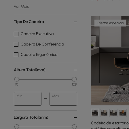
Ver Mais
Tipo De Cadeira
Ofertas especiais
Cadeira Executiva
Cadeira De Conferência
Cadeira Ergonômica
Altura Total(mm)
10
128
Min
Max
Largura Total(mm)
Cadeira de escritório
sintética com altura 