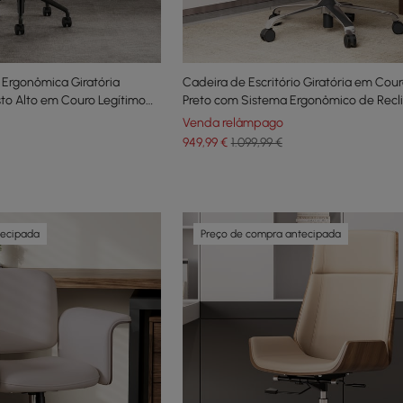
o Ergonômica Giratória
Cadeira de Escritório Giratória em Cour
to Alto em Couro Legítimo
Preto com Sistema Ergonômico de Recl
Sincronizada
Venda relâmpago
949
,99
€
1.099,99 €
tecipada
Preço de compra antecipada