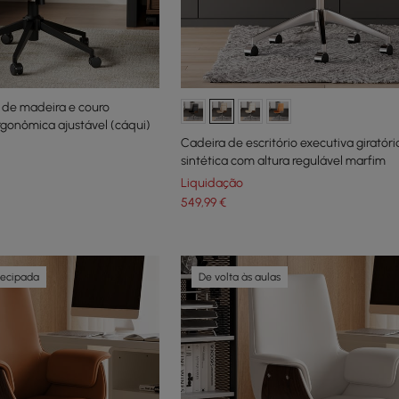
o de madeira e couro
 ergonômica ajustável (cáqui)
Cadeira de escritório executiva giratór
sintética com altura regulável marfim
Liquidação
549
,99
€
tecipada
De volta às aulas