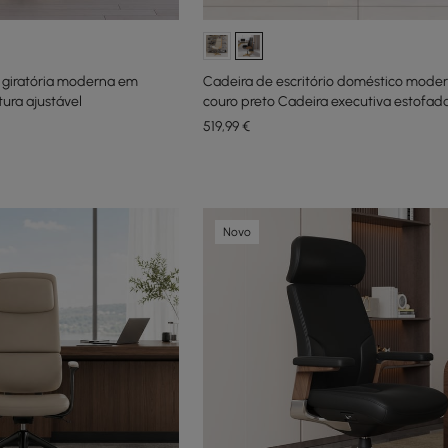
o giratória moderna em
Cadeira de escritório doméstico mode
tura ajustável
couro preto Cadeira executiva estofad
encosto alto
519
,99
€
Novo