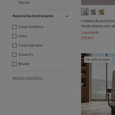
Século
Material De Estofamento
Cadeira de escritóri
tecido branco com al
Couro Sintético
Liquidação
Linho
379
,99
€
Couro Genuíno
Couro Pu
De volta às aulas
Boucle
Mostrar mais filtros