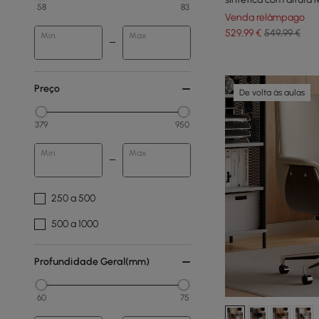
58
83
Venda relâmpago
529
,99
€
549,99 €
Min
Max
Preço
De volta às aulas
379
950
Min
Max
250 a 500
500 a 1000
Profundidade Geral(mm)
60
75