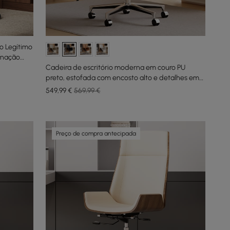
o Legítimo
inação
Cadeira de escritório moderna em couro PU
preto, estofada com encosto alto e detalhes em
acabamento de grão de madeira
549
,99
€
569,99 €
Preço de compra antecipada