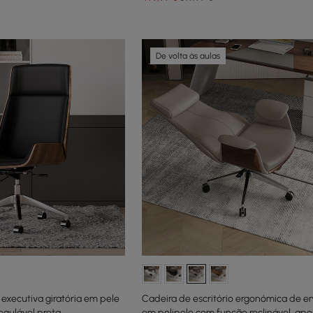
De volta às aulas
 executiva giratória em pele
Cadeira de escritório ergonómica de en
regulável preta
em polipele com função reclinável, apo