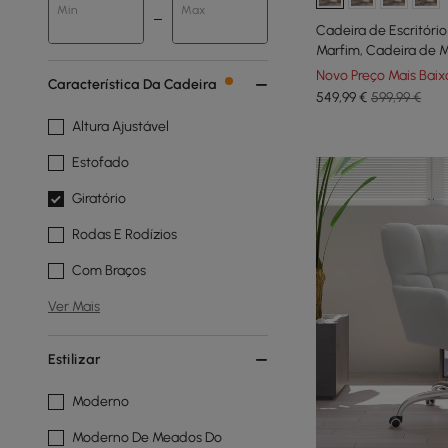
Min
Max
Cadeira de Escritór
Marfim, Cadeira de 
Encosto Alto e Deta
Novo Preço Mais Baix
Característica Da Cadeira
Grão de Madeira
549
,99
€
599,99 €
Altura Ajustável
Estofado
Giratório
Rodas E Rodízios
Com Braços
Ver Mais
Estilizar
Moderno
Moderno De Meados Do