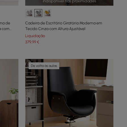
Indisponível nas proximidades
rna de
Cadeira de Escritório Giratória Moderna em
a com
Tecido Cinza com Altura Ajustável
Liquidação
379
,99
€
De volta às aulas