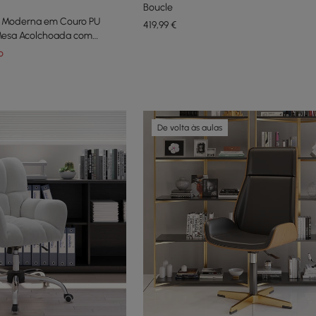
Boucle
io Moderna em Couro PU
419
,99
€
Mesa Acolchoada com
lhes com Acabamento em
o
De volta às aulas