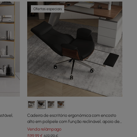
Ofertas especiais
stável,
Cadeira de escritório ergonómica com encosto
alto em polipele com função reclinável, apoio de
pés e rotação, preto
Venda relâmpago
599
,99
€
619,99 €