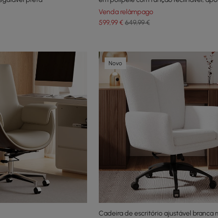
e rotação cáqui
Venda relâmpago
599
,99
€
649,99 €
Novo
Cadeira de escritório ajustável branc