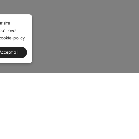
r site
'll love!
cookie-policy
Accept all
he latest 9 items
uporte, Estilo e Foco ao Seu Espaço
io no mundo atual de trabalho em qualquer lugar