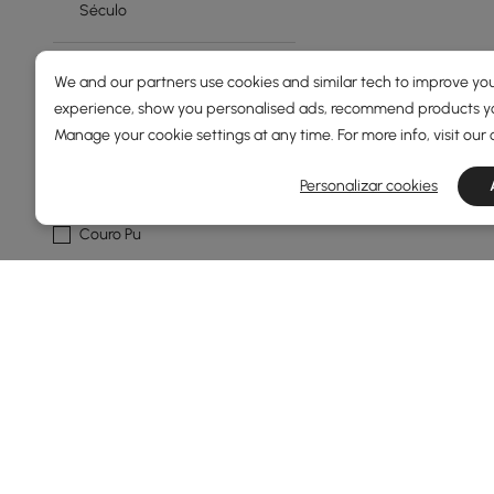
Século
Material De Estofamento
We and our partners use cookies and similar tech to improve you
experience, show you personalised ads, recommend products you
Couro Sintético
Manage your cookie settings at any time. For more info, visit our
Linho
Personalizar cookies
Couro Genuíno
Couro Pu
Boucle
Mostrar mais filtros
Products in the current category have been updated to show t
A Cadeira de Escritório Certa Traz S
O que torna uma ótima cadeira de escritór