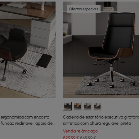
Ofertas especiais
io ergonómica com encosto
Cadeira de escritório executiva giratór
 função reclinável, apoio de
sintética com altura regulável preta
Venda relâmpago
529
,99
€
549,99 €