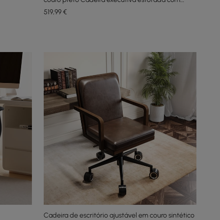
encosto alto
519
,99
€
Cadeira de escritório ajustável em couro sintético