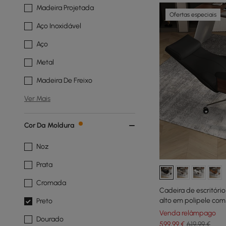
Madeira Projetada
Ofertas especiais
Aço Inoxidável
Aço
Metal
Madeira De Freixo
Ver Mais
Cor Da Moldura
Noz
Prata
Cromada
Cadeira de escritór
alto em polipele com
Preto
pés e rotação, preto
Venda relâmpago
Dourado
599
,99
€
619,99 €