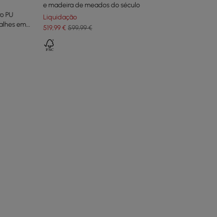
e madeira de meados do século
ro PU
Liquidação
talhes em
519
,99
€
599,99 €