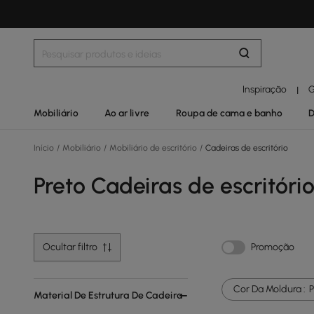
Inspiração
G
|
Mobiliário
Ao ar livre
Roupa de cama e banho
D
Início
/
Mobiliário
/
Mobiliário de escritório
/
Cadeiras de escritório
Preto Cadeiras de escritóri
Ocultar filtro
Promoção
Cor Da Moldura :
P
Material De Estrutura De Cadeira