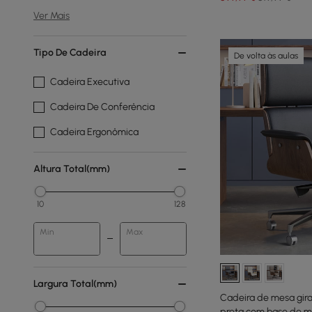
Ver Mais
Tipo De Cadeira
De volta às aulas
Cadeira Executiva
Cadeira De Conferência
Cadeira Ergonômica
Altura Total(mm)
10
128
Min
Max
Largura Total(mm)
Cadeira de mesa gira
preta com base de m