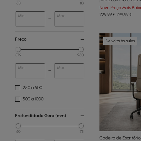
58
83
Novo Preço Mais Baix
729
,99
€
799,99 €
Min
Max
Preço
De volta às aulas
379
950
Min
Max
250 a 500
500 a 1000
Profundidade Geral(mm)
60
75
Cadeira de Escritóri