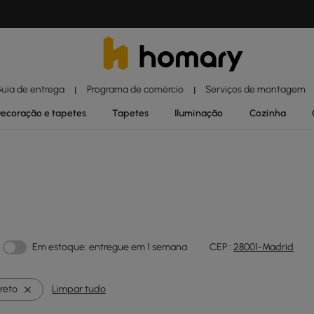
uia de entrega
Programa de comércio
Serviços de montagem
|
|
ecoração e tapetes
Tapetes
Iluminação
Cozinha
o
Em estoque: entregue em 1 semana
CEP :
28001-Madrid
reto
Limpar tudo