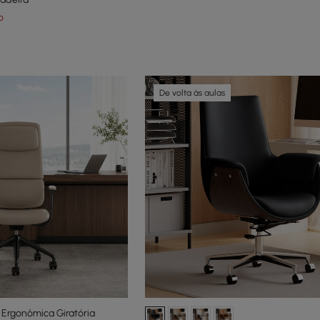
o
De volta às aulas
o Ergonômica Giratória