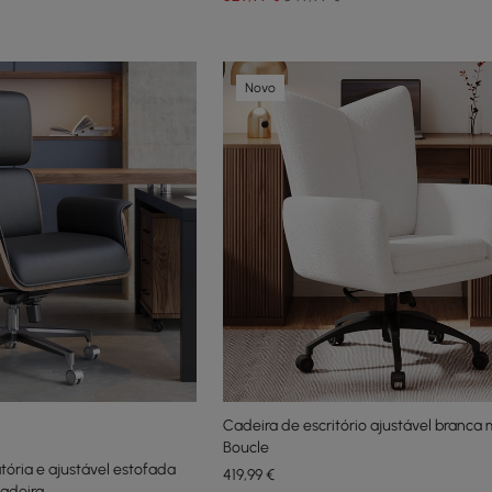
Novo
Cadeira de escritório ajustável branc
Boucle
tória e ajustável estofada
419
,99
€
adeira