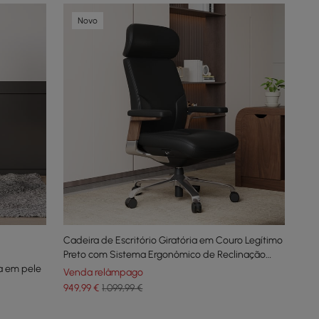
Novo
Cadeira de Escritório Giratória em Couro Legítimo
Preto com Sistema Ergonômico de Reclinação
ia em pele
Sincronizada
Venda relâmpago
949
,99
€
1.099,99 €