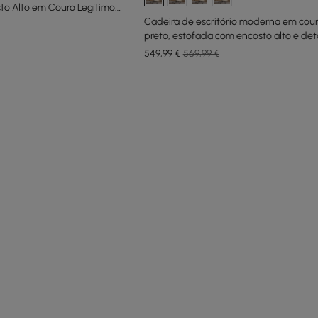
to Alto em Couro Legítimo
Cadeira de escritório moderna em cou
preto, estofada com encosto alto e de
acabamento de grão de madeira
549
,99
€
569,99 €