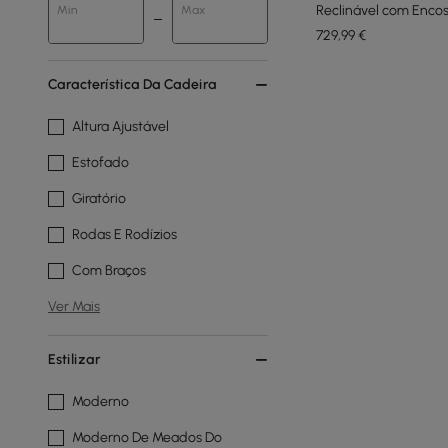
Reclinável com Encos
Min
Max
Cinza
729
,99
€
Característica Da Cadeira
Altura Ajustável
Estofado
Giratório
Rodas E Rodízios
Com Braços
Ver Mais
Estilizar
Moderno
Moderno De Meados Do