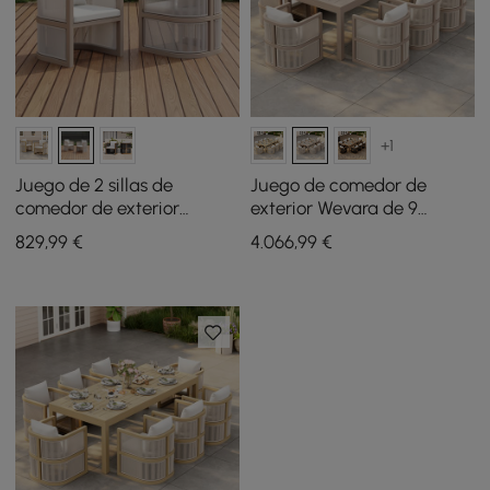
+1
Juego de 2 sillas de
Juego de comedor de
comedor de exterior
exterior Wevara de 9
modernas Wevara de
piezas con tejido de
829
,99
€
4.066
,99
€
aluminio y cuerdas en
cuerda y 8 sillas en arena
arena y avena