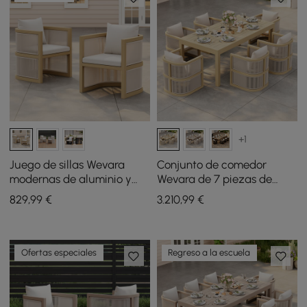
+1
Juego de sillas Wevara
Conjunto de comedor
modernas de aluminio y
Wevara de 7 piezas de
cuerdas para patio
tejido de cuerda para
829
,99
€
3.210
,99
€
exterior, 2 piezas, en nogal
exteriores con 6 sillas en
y avena
color natural
Ofertas especiales
Regreso a la escuela