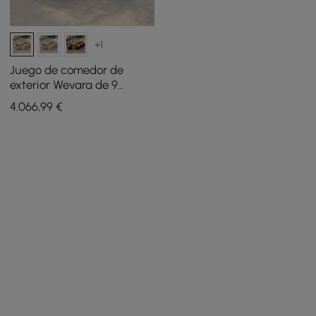
+1
Juego de comedor de
exterior Wevara de 9
piezas con tejido de
4.066
,99
€
cuerda y 8 sillas en color
natural