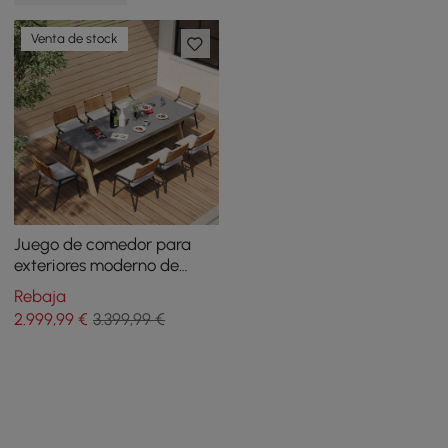
Venta de stock
Juego de comedor para
exteriores moderno de
mediados de siglo, 9
Rebaja
piezas, mesa rectangular y
2.999
,99
€
3.399,99 €
silla de ratán de aluminio