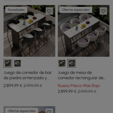
Novedades
Ofertas especiales
Juego de comedor de bar
Juego de mesa de
de piedra sinterizada y
comedor rectangular de
aluminio de 7 piezas para
concreto de 180 cm para
2.899
,99
€
2.999,99 €
Nuevo Precio Más Bajo
exteriores con 6 taburetes
patio exterior, 7 piezas
2.899
,99
€
2.999,99 €
de bar en gris oscuro
Ofertas especiales