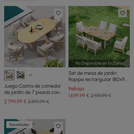
No Disponible en la Zona
Set de mesa de jardín
+1
Ropipe rectangular 180x90
cm y 6 sillas de jardín de
Juego Costra de comedor
Rebaja
cuerda tejida
de jardín de 7 piezas con
1.699
,99
€
2.199,99 €
mesa extensible y sillones
2.799
,99
€
3.399,99 €
tejidos
Novedades