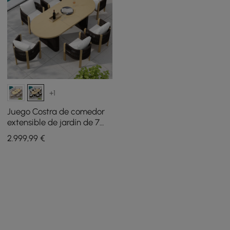
+1
Juego Costra de comedor
extensible de jardín de 7
piezas con 6 sillones tejidos
2.999
,99
€
para 4 a 6 personas