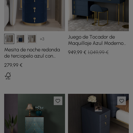
Juego de Tocador de
+3
Maquillaje Azul Moderno
con Taburete y Espejo
Mesita de noche redonda
949
,99
€
1.049,99 €
de terciopelo azul con
tapa de piedra sinterizada
279
,99
€
y 3 cajones