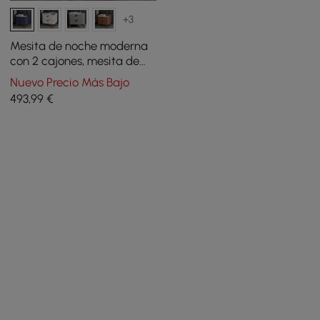
+3
Mesita de noche moderna
con 2 cajones, mesita de
noche para dormitorio en
Nuevo Precio Más Bajo
azul oscuro, juego de 2
493
,99
€