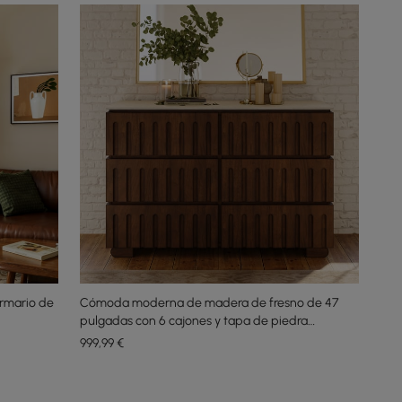
rmario de
Cómoda moderna de madera de fresno de 47
pulgadas con 6 cajones y tapa de piedra
sinterizada imitación travertino
999
,99
€