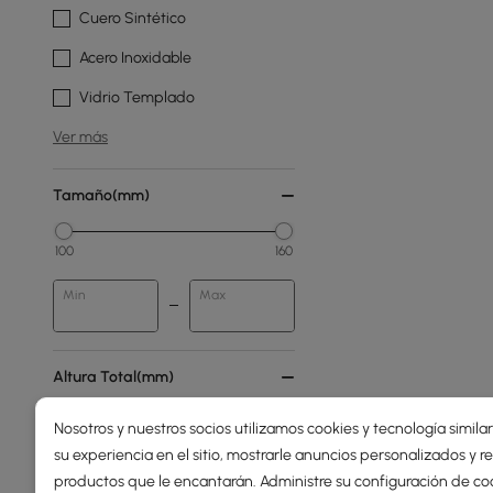
Cuero Sintético
Acero Inoxidable
Vidrio Templado
Ver más
Tamaño(mm)
100
160
Min
Max
Altura Total(mm)
Nosotros y nuestros socios utilizamos cookies y tecnología simila
7
2000
su experiencia en el sitio, mostrarle anuncios personalizados y
Min
Max
productos que le encantarán. Administre su configuración de co