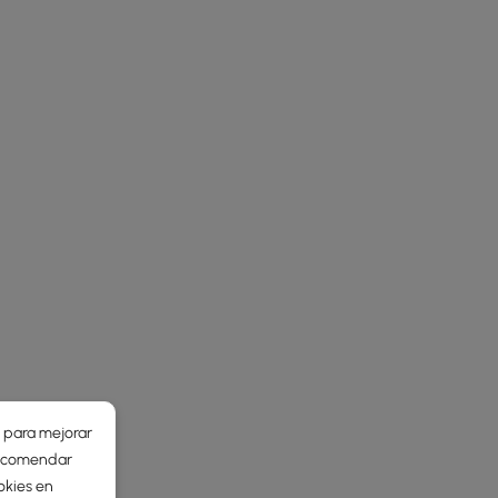
r para mejorar
 recomendar
okies en