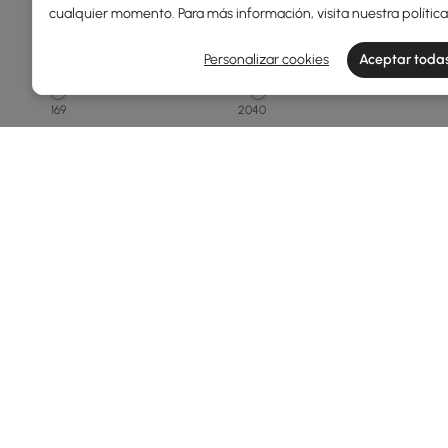
cualquier momento. Para más información, visita nuestra
polític
Precio
Personalizar cookies
Aceptar todas
169
2040
Min
Max
150 - 250
250 - 500
500 - 1000
1000 - 1500
Más de 1500
Ver más
Products in the current category have been updated to show t
Ancho Total(mm)