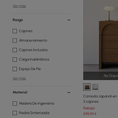
Ver más
Rasgo
Cajones
Almacenamiento
Cajones Incluidos
Carga Inalámbrica
Espejo De Pie
No Dispo
Ver más
Material
Cómoda Japandi en f
3 cajones
Madera De Ingeniería
Rebaja
Piedra Sinterizada
599
,99
€