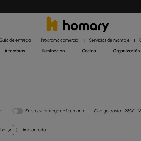
Guía de entrega
Programa comercial
Servicios de montaje
|
|
|
Alfombras
Iluminación
Cocina
Organización
al
En stock: entrega en 1 semana
Código postal :
28001-M
cho
Limpiar todo