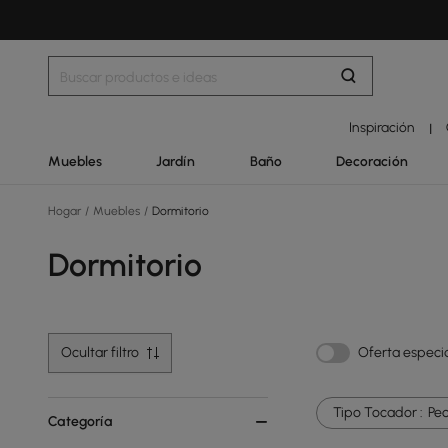
Inspiración
|
Muebles
Jardín
Baño
Decoración
Hogar
/
Muebles
/
Dormitorio
Dormitorio
Ocultar filtro
Oferta especi
Tipo Tocador :
Pe
Categoría