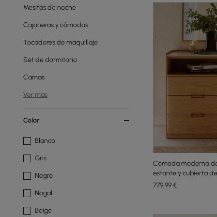
Mesitas de noche
Cajoneras y cómodas
Tocadores de maquillaje
Set de dormitorio
Camas
Ver más
Color
Blanco
Gris
Cómoda moderna de 
estante y cubierta de
Negro
779
,99
€
Nogal
Beige