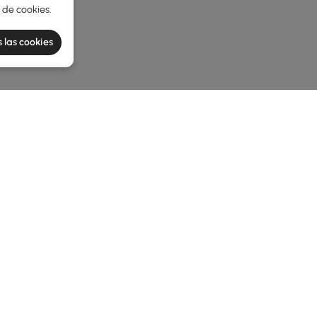
a de cookies
.
 las cookies
he latest 4 items