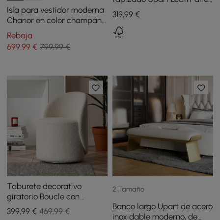
con marco dorado
Isla para vestidor moderna
319
,99
€
Chanor en color champán
con cómoda y baúl de 6
Rebaja
cajones, almacenamiento
699
,99
€
799,99 €
para joyas
Taburete decorativo
2 Tamaño
giratorio Boucle con
Banco largo Upart de acero
respaldo redondo
399
,99
€
469,99 €
inoxidable moderno, de