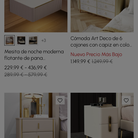
Cómoda Art Deco de 6
+3
cajones con capiz en color
beige, armario de
Mesita de noche moderna
Nuevo Precio Más Bajo
almacenamiento con
flotante de pana
1.149
,99
€
1.249,99 €
superficie de piedra
inteligente con luz, juego
229,99 € - 436,99 €
sinterizada
de 2
289,99 € - 579,99 €