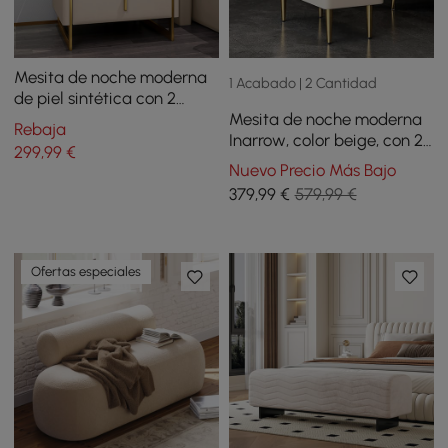
Mesita de noche moderna
1 Acabado | 2 Cantidad
de piel sintética con 2
Mesita de noche moderna
cajones en color beige y
Rebaja
Inarrow, color beige, con 2
dorado
299
,99
€
cajones y patas doradas,
Nuevo Precio Más Bajo
juego de 2
379
,99
€
579,99 €
Ofertas especiales