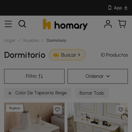
App
Hogar
/
Muebles
/
Dormitorio
Dormitorio
10 Productos
Buscar
Filtro
Ordenar
Color De Tapicería: Beige
Borrar Todo
Nuevo