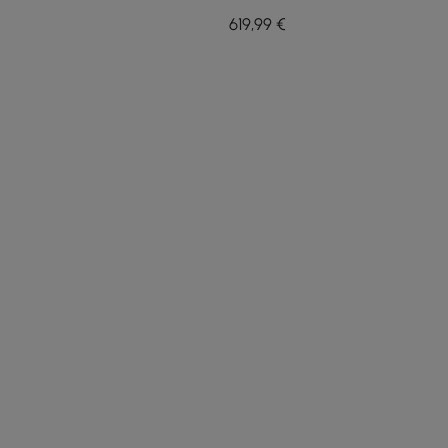
color beige, tapizado en
619
,99
€
piel