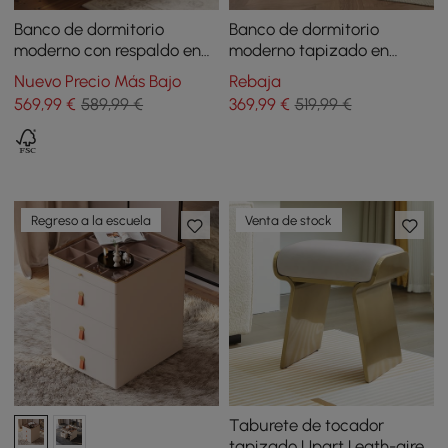
Banco de dormitorio
Banco de dormitorio
moderno con respaldo en
moderno tapizado en
tela bouclé de 134 cm
terciopelo de punto beige
Nuevo Precio Más Bajo
Rebaja
de 1460 mm con patas de
569
,99
€
589,99 €
369
,99
€
519,99 €
acero inoxidable
Regreso a la escuela
Venta de stock
Taburete de tocador
tapizado Upart Leath-aire