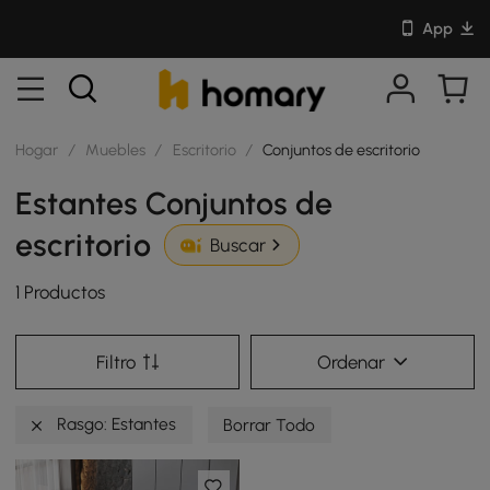
App
Hogar
/
Muebles
/
Escritorio
/
Conjuntos de escritorio
Estantes Conjuntos de
escritorio
Buscar
1 Productos
Filtro
Ordenar
Rasgo: Estantes
Borrar Todo