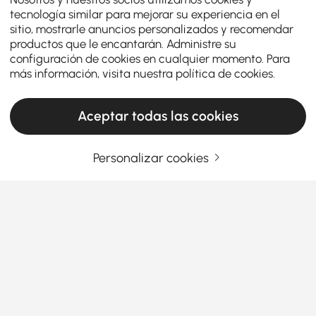
tecnología similar para mejorar su experiencia en el
sitio, mostrarle anuncios personalizados y recomendar
productos que le encantarán. Administre su
configuración de cookies en cualquier momento. Para
más información, visita nuestra
política de cookies
.
Aceptar todas las cookies
Personalizar cookies
Mejore su espacio de trabajo con elegantes
conjuntos de escritorio y silla
¿Cómo pueden los conjuntos de escritorio y
silla mejorar su experiencia de oficina en
casa?
Ver más
¿Alguna vez se ha preguntado por qué tanta gente
Products in the current category have been updated to show the latest 1 items