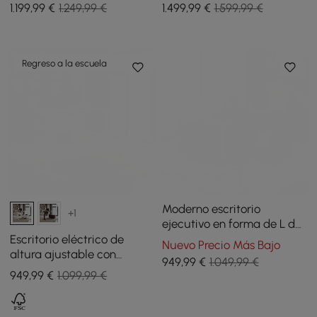
1.199
,99
€
1.249,99 €
1.499
,99
€
1.599,99 €
Regreso a la escuela
Moderno escritorio
+1
ejecutivo en forma de L de
152,4 cm en negro y nogal
Escritorio eléctrico de
Nuevo Precio Más Bajo
con archivador móvil
altura ajustable con
949
,99
€
1.049,99 €
almacenamiento lateral -
949
,99
€
1.099,99 €
blanco