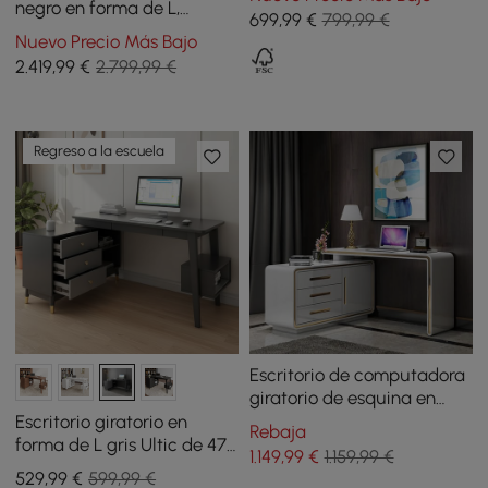
dorado
negro en forma de L,
699
,99
€
799,99 €
reclinable para mano
Nuevo Precio Más Bajo
derecha, silla de escritorio
2.419
,99
€
2.799,99 €
de oficina de cuero (1800
m)
Regreso a la escuela
Escritorio de computadora
giratorio de esquina en
forma de L, blanco,
Escritorio giratorio en
Rebaja
moderno de 1400 mm con
forma de L gris Ultic de 47
1.149
,99
€
1.159,99 €
gabinete
pulgadas con
529
,99
€
599,99 €