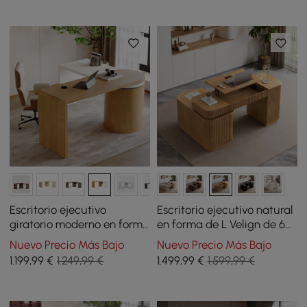
Escritorio ejecutivo
Escritorio ejecutivo natural
giratorio moderno en forma
en forma de L Velign de 65"
de L con armario y 2
con armario lateral
Nuevo Precio Más Bajo
Nuevo Precio Más Bajo
cajones (1520 mm)
derecho
1.199
,99
€
1.249,99 €
1.499
,99
€
1.599,99 €