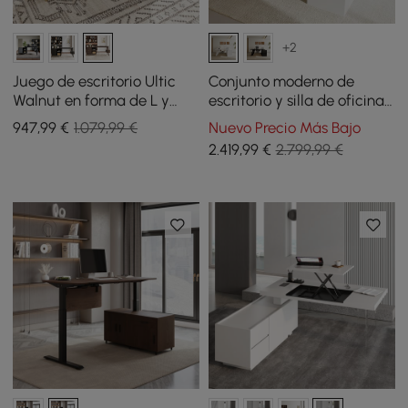
+2
Juego de escritorio Ultic
Conjunto moderno de
Walnut en forma de L y
escritorio y silla de oficina
silla de oficina de piel
ejecutiva en forma de L en
947
,99
€
1.079,99 €
Nuevo Precio Más Bajo
sintética con ruedas
forma de L para mano
2.419
,99
€
2.799,99 €
izquierda (1800 mm)