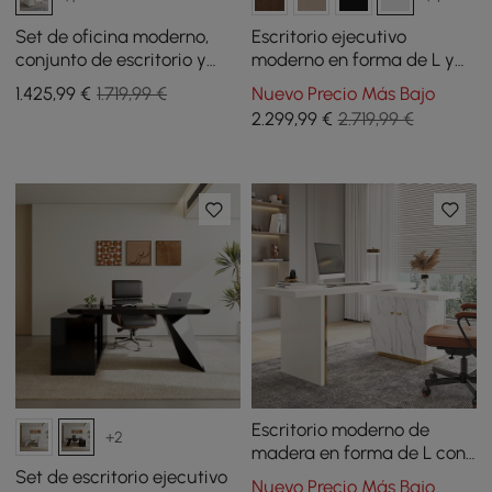
Set de oficina moderno,
Escritorio ejecutivo
conjunto de escritorio y
moderno en forma de L y
silla de pie en forma de L,
silla reclinable de cuero
1.425
,99
€
1.719,99 €
Nuevo Precio Más Bajo
blanco
con respaldo alto
2.299
,99
€
2.719,99 €
Escritorio moderno de
+2
madera en forma de L con
armario lateral y acabado
Set de escritorio ejecutivo
Nuevo Precio Más Bajo