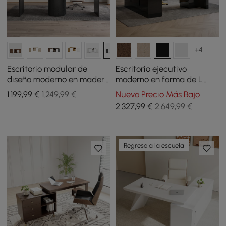
+4
Escritorio modular de
Escritorio ejecutivo
diseño moderno en madera
moderno en forma de L
con cajones, escritorio
negro de 70.9 pulgadas
1.199
,99
€
1.249,99 €
Nuevo Precio Más Bajo
giratorio en forma de L de
para mano derecha y silla
2.327
,99
€
2.649,99 €
152 cm
de oficina reclinable de
cuero
Regreso a la escuela