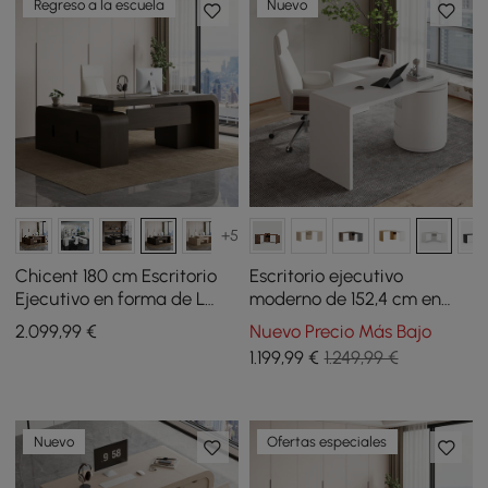
Regreso a la escuela
Nuevo
+5
Chicent 180 cm Escritorio
Escritorio ejecutivo
Ejecutivo en forma de L
moderno de 152,4 cm en
Smoked Brown con retorno
forma de L, blanco cálido
2.099
,99
€
Nuevo Precio Más Bajo
a la derecha
mate, con cajones, diseño
1.199
,99
€
1.249,99 €
giratorio
Nuevo
Ofertas especiales