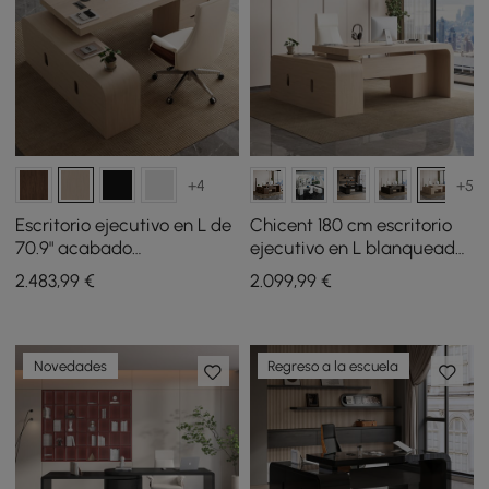
+4
+5
Escritorio ejecutivo en L de
Chicent 180 cm escritorio
70.9" acabado
ejecutivo en L blanqueado
blanqueado, mano
con retorno a la derecha
2.483
,99
€
2.099
,99
€
izquierda, y silla de cuero
reclinable
Novedades
Regreso a la escuela