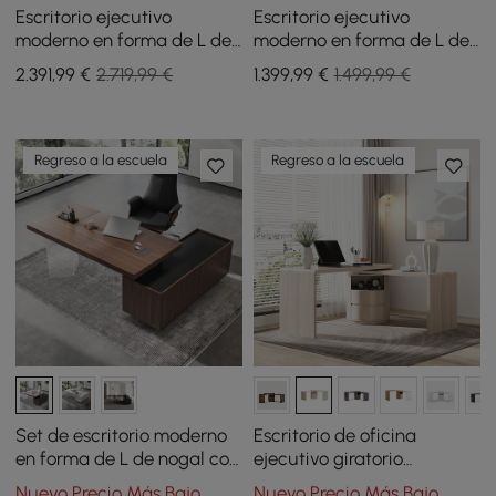
Escritorio ejecutivo
Escritorio ejecutivo
moderno en forma de L de
moderno en forma de L de
nogal de 70,9" con silla de
nogal de 1815 mm con
2.391
,99
€
2.719,99 €
1.399
,99
€
1.499,99 €
oficina reclinable de cuero
escritorio elevador para
(mano izquierda)
mano derecha
Regreso a la escuela
Regreso a la escuela
Set de escritorio moderno
Escritorio de oficina
en forma de L de nogal con
ejecutivo giratorio
forma de L y silla de
moderno en forma de L con
Nuevo Precio Más Bajo
Nuevo Precio Más Bajo