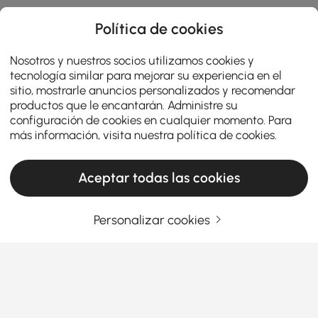
Política de cookies
Nosotros y nuestros socios utilizamos cookies y
tecnología similar para mejorar su experiencia en el
sitio, mostrarle anuncios personalizados y recomendar
productos que le encantarán. Administre su
configuración de cookies en cualquier momento. Para
más información, visita nuestra
política de cookies
.
Aceptar todas las cookies
Personalizar cookies
Průvodce chytrého nakupujícího: Jak vybrat
ložnicovou sestavu
Jak vybrat kancelářský nábytek, který
pracuje stejně tvrdě jako vy
Snažíte se najít ten správný kancelářský nábytek,
Ver más
aniž byste zruinovali banku nebo si zničili záda?