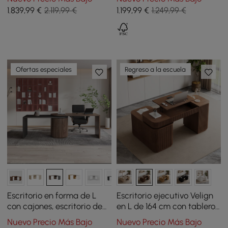
escritorio reclinable de
cajones (1520 mm)
1.839
,99
€
2.119,99 €
1.199
,99
€
1.249,99 €
cuero (71.5 pulgadas)
Ofertas especiales
Regreso a la escuela
Escritorio en forma de L
Escritorio ejecutivo Velign
con cajones, escritorio de
en L de 164 cm con tablero
oficina ejecutivo giratorio
elevable, cajones y armario
Nuevo Precio Más Bajo
Nuevo Precio Más Bajo
moderno de 59.8 pulgadas
lateral derecho nogal