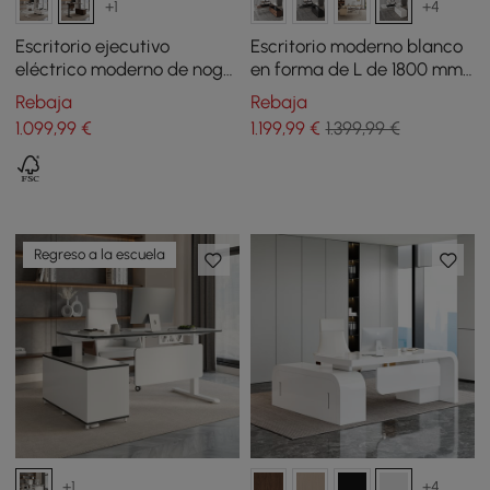
+1
+4
Escritorio ejecutivo
Escritorio moderno blanco
eléctrico moderno de nogal
en forma de L de 1800 mm
en forma de L, ajustable,
con gabinete lateral y
Rebaja
Rebaja
para mano derecha (1600
superficie elevadora
1.099
,99
€
1.199
,99
€
1.399,99 €
mm)
Regreso a la escuela
+1
+4