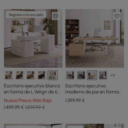
sintética con ruedas
Regreso a la escuela
+4
Escritorio ejecutivo blanco
Escritorio ejecutivo
en forma de L Velign de 65
moderno de pie en forma
pulgadas con gabinete
de L de 72 pulgadas
Nuevo Precio Más Bajo
1.399
,99
€
lateral derecho
blanqueado, con elevador
1.499
,99
€
1.599,99 €
de escritorio, mano
derecha