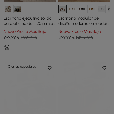
Escritorio ejecutivo sólido
Escritorio modular de
para oficina de 1520 mm en
diseño moderno en madera
forma de L de estilo
con cajones, escritorio
Nuevo Precio Más Bajo
Nuevo Precio Más Bajo
minimalista moderno
giratorio en forma de L de
999
,99
€
1.199,99 €
1.199
,99
€
1.249,99 €
152 cm
Ofertas especiales