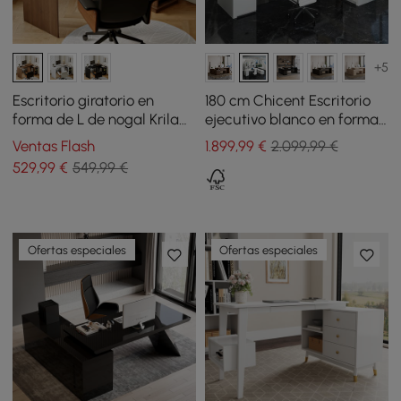
+5
Escritorio giratorio en
180 cm Chicent Escritorio
forma de L de nogal Krila
ejecutivo blanco en forma
de 47" con bandeja para
de L con retorno a la
Ventas Flash
1.899
,99
€
2.099,99 €
teclado
derecha
529
,99
€
549,99 €
Ofertas especiales
Ofertas especiales