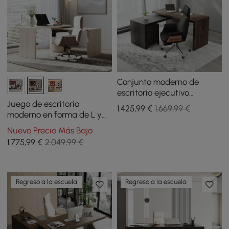
Conjunto moderno de
escritorio ejecutivo
giratorio en forma de L y
Juego de escritorio
1.425
,99
€
1.669,99 €
silla giratoria de cuero
moderno en forma de L y
negro
silla de oficina para el
Nuevo Precio Más Bajo
hogar y oficina en blanco
1.775
,99
€
2.049,99 €
roto, tapizados y giratorios
Regreso a la escuela
Regreso a la escuela