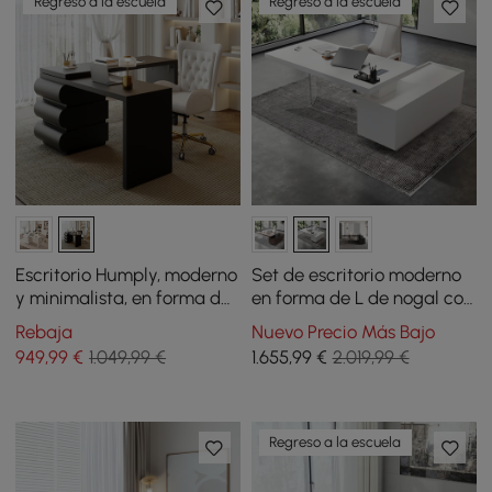
Regreso a la escuela
Regreso a la escuela
Escritorio Humply, moderno
Set de escritorio moderno
y minimalista, en forma de
en forma de L de nogal con
L, sólido, 1520 mm,
forma de L y silla de
Rebaja
Nuevo Precio Más Bajo
escritorio de oficina
escritorio reclinable de
949
,99
€
1.049,99 €
1.655
,99
€
2.019,99 €
ejecutiva
cuero (1815 mm)
Regreso a la escuela