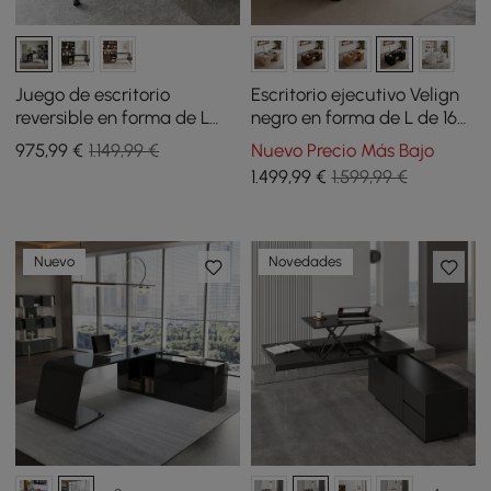
Juego de escritorio
Escritorio ejecutivo Velign
reversible en forma de L
negro en forma de L de 165
Ultic Grey y silla de oficina
cm con archivador a la
975
,99
€
1.149,99 €
Nuevo Precio Más Bajo
de piel sintética con
derecha
1.499
,99
€
1.599,99 €
ruedas
Nuevo
Novedades