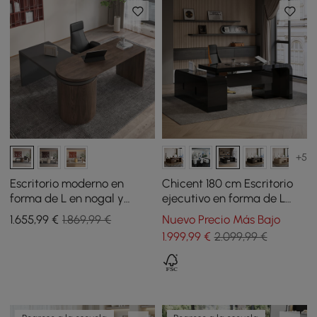
+5
Escritorio moderno en
Chicent 180 cm Escritorio
forma de L en nogal y
ejecutivo en forma de L
cuero reclinable, silla
negro con retorno a la
1.655
,99
€
1.869,99 €
Nuevo Precio Más Bajo
giratoria ajustable
derecha
1.999
,99
€
2.099,99 €