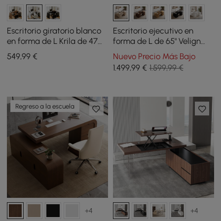
Escritorio giratorio blanco
Escritorio ejecutivo en
en forma de L Krila de 47
forma de L de 65" Velign
pulgadas con bandeja
blanqueado con armario
549
,99
€
Nuevo Precio Más Bajo
para teclado
lateral derecho
1.499
,99
€
1.599,99 €
Regreso a la escuela
+4
+4