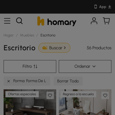
App
Hogar
/
Muebles
/
Escritorio
Escritorio
56 Productos
Buscar
Filtro
Ordenar
Forma: Forma De L
Borrar Todo
Ofertas especiales
Regreso a la escuela