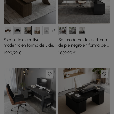
+5
Escritorio ejecutivo
Set moderno de escritorio
moderno en forma de L de
de pie negro en forma de L
71" en color marrón
y silla de escritorio de
1.999
,99
€
1.839
,99
€
ahumado con gabinete en
cuero, color caqui (1815
el lado derecho
mm)