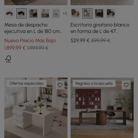
+5
Mesa de despacho
Escritorio giratorio blanco
ejecutiva en L de 180 cm
en forma de L de 47
con ala derecha negra
pulgadas Ultic con
Nuevo Precio Más Bajo
529
,99
€
599,99 €
almacenamiento
1.899
,99
€
1.999,99 €
Ofertas especiales
Regreso a la escuela