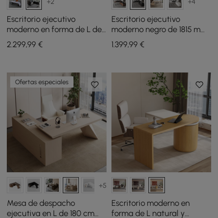
+2
+4
Escritorio ejecutivo
Escritorio ejecutivo
moderno en forma de L de
moderno negro de 1815 mm
221 cm con
en forma de L con
2.299
,99
€
1.399
,99
€
almacenamiento (derecho)
escritorio elevador para
mano derecha
Ofertas especiales
+5
Mesa de despacho
Escritorio moderno en
ejecutiva en L de 180 cm
forma de L natural y