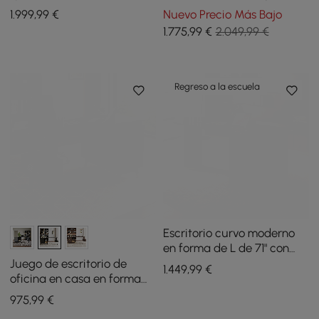
con ala derecha blanco
blanco y con conjunto de
1.999
,99
€
Nuevo Precio Más Bajo
lavado
sillas de oficina para el
1.775
,99
€
2.049,99 €
hogar y oficina en color
blanquecino tapizadas
Regreso a la escuela
Escritorio curvo moderno
en forma de L de 71" con
tapa de piedra sinterizada
Juego de escritorio de
1.449
,99
€
oficina en casa en forma
de L Ultic en negro mate y
975
,99
€
silla de oficina de piel