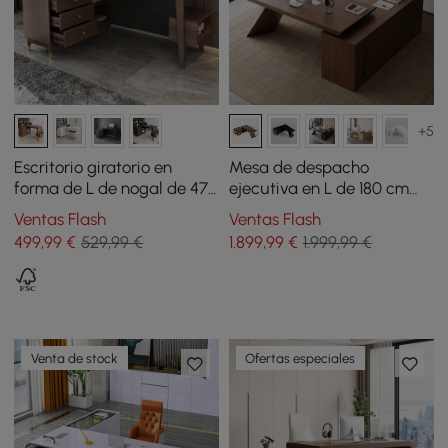
+5
Escritorio giratorio en
Mesa de despacho
forma de L de nogal de 47
ejecutiva en L de 180 cm
pulgadas Ultic con
con ala izquierda nogal
Ventas Flash
Ventas Flash
almacenamiento
499
,99
€
529,99 €
1.899
,99
€
1.999,99 €
Venta de stock
Ofertas especiales