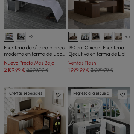
+2
+5
Escritorio de oficina blanco
180 cm Chicent Escritorio
moderno en forma de L con
Ejecutivo en forma de L de
almacenamiento
Nogal con Retorno a la
Nuevo Precio Más Bajo
Ventas Flash
Derecha
2.189
,99
€
2.299,99 €
1.999
,99
€
2.099,99 €
Ofertas especiales
Regreso a la escuela