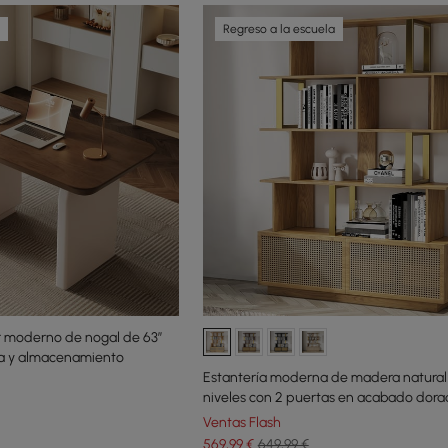
Regreso a la escuela
ar moderno de nogal de 63”
ga y almacenamiento
Estantería moderna de madera natural
niveles con 2 puertas en acabado dor
Ventas Flash
569
,99
€
649,99 €