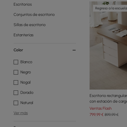
Escritorios
Regreso a la escuela
Conjuntos de escritorio
Sillas de escritorio
Estanterías
Color
Blanco
Negro
Nogal
Dorado
Escritorio rectangul
con estación de car
Natural
Ventas Flash
Ver más
799
,99
€
899,99 €