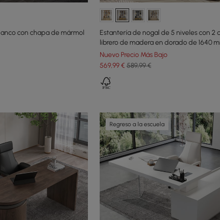
blanco con chapa de mármol
Estantería de nogal de 5 niveles con 2 
librero de madera en dorado de 1640 
Nuevo Precio Más Bajo
569
,99
€
589,99 €
Regreso a la escuela