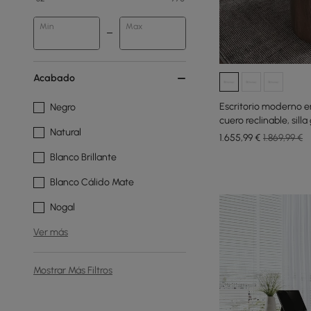
Min
Max
Acabado
Escritorio moderno e
Negro
cuero reclinable, silla
Natural
1.655
,99
€
1.869,99 €
Blanco Brillante
Blanco Cálido Mate
Nogal
Ver más
Mostrar Más Filtros