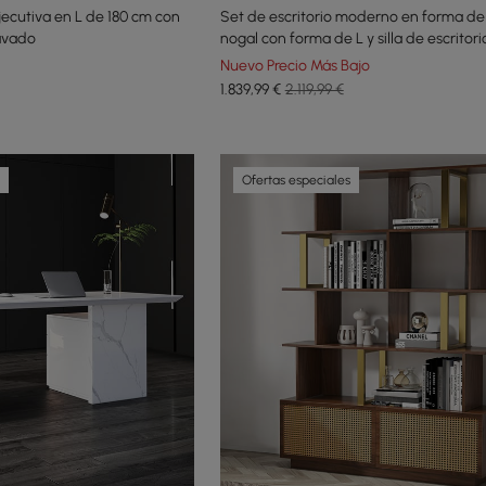
ecutiva en L de 180 cm con
Set de escritorio moderno en forma de
avado
nogal con forma de L y silla de escritori
reclinable de cuero (71.5 pulgadas)
Nuevo Precio Más Bajo
1.839
,99
€
2.119,99 €
Ofertas especiales