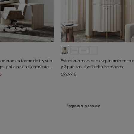
oderno en forma de L y silla
Estantería moderna esquinera blanca c
ar y oficina en blanco roto,
y 2 puertas, librero alto de madera
s
o
699
,99
€
Regreso a la escuela