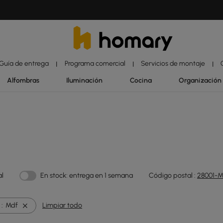
Guía de entrega
Programa comercial
Servicios de montaje
|
|
|
Alfombras
Iluminación
Cocina
Organización
al
En stock: entrega en 1 semana
Código postal :
28001-M
:
Mdf
Limpiar todo