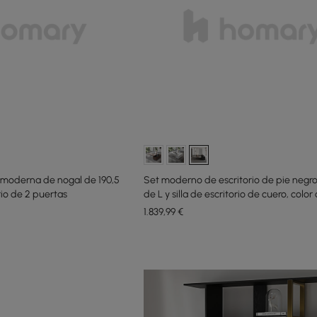
 moderna de nogal de 190,5
Set moderno de escritorio de pie negr
io de 2 puertas
de L y silla de escritorio de cuero, color 
mm)
1.839
,99
€