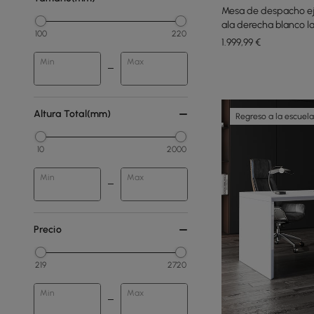
Mesa de despacho ej
ala derecha blanco l
100
220
1.999
,99
€
Min
Max
Altura Total(mm)
Regreso a la escuela
10
2000
Min
Max
Precio
219
2720
Min
Max