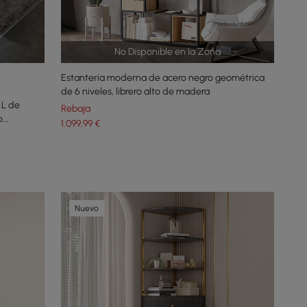
No Disponible en la Zona
Estantería moderna de acero negro geométrica
de 6 niveles, librero alto de madera
 L de
Rebaja
o
1.099
,99
€
Nuevo