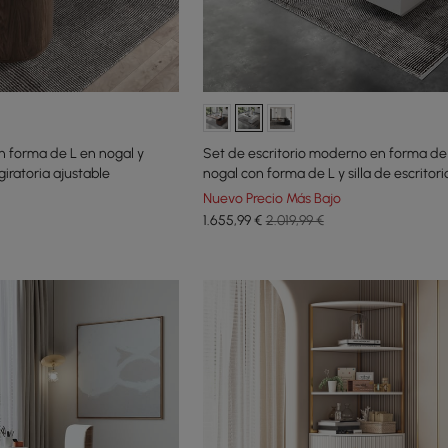
n forma de L en nogal y
Set de escritorio moderno en forma de
 giratoria ajustable
nogal con forma de L y silla de escritori
reclinable de cuero (1815 mm)
Nuevo Precio Más Bajo
1.655
,99
€
2.019,99 €