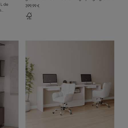
 L de
399
,99
€
o