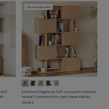
Ofertas especiales
 de 5
Estantería Etagere de 72,8" con puerta corredera
ado
natural, 5 estantes altos y gran capacidad de
almacenamiento
769
,99
€