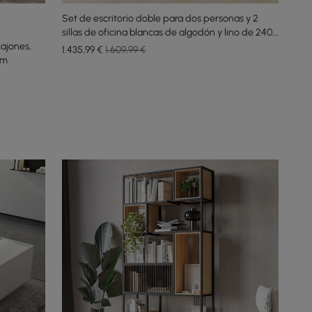
Set de escritorio doble para dos personas y 2
sillas de oficina blancas de algodón y lino de 2400
cajones,
mm, giratorias
1.435
,99
€
1.609,99 €
mm