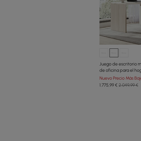
Juego de escritorio m
de oficina para el hog
tapizados y giratorio
Nuevo Precio Más Baj
1.775
,99
€
2.049,99 €