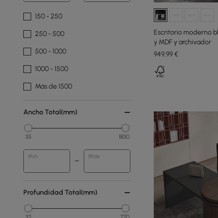
150 - 250
Escritorio moderno 
250 - 500
y MDF y archivador
500 - 1000
949
,99
€
1000 - 1500
Más de 1500
Ancho Total(mm)
35
1830
Min
Max
Profundidad Total(mm)
32
770