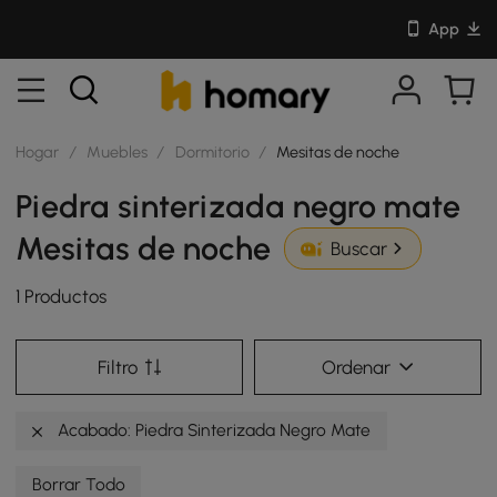
App
Hogar
/
Muebles
/
Dormitorio
/
Mesitas de noche
Piedra sinterizada negro mate
Mesitas de noche
Buscar
1 Productos
Filtro
Ordenar
Acabado: Piedra Sinterizada Negro Mate
Borrar Todo