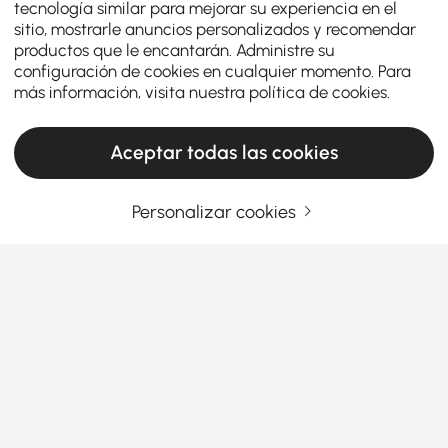
tecnología similar para mejorar su experiencia en el
sitio, mostrarle anuncios personalizados y recomendar
productos que le encantarán. Administre su
configuración de cookies en cualquier momento. Para
más información, visita nuestra
política de cookies
.
Aceptar todas las cookies
Personalizar cookies
Cómo mejorar tu dormitorio con mesitas de
noche
Por qué las mesitas de noche son los héroes
anónimos de tu dormitorio
¿Alguna vez te has preguntado por qué una simple
Ver más
mesita de noche
puede mejorar o arruinar la
Products in the current category have been updated to show the latest 1 items
configuración de tu dormitorio? Ya sea que estés