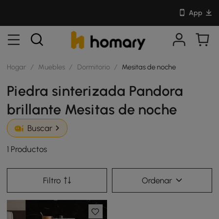
App
Hogar
/
Muebles
/
Dormitorio
/
Mesitas de noche
Piedra sinterizada Pandora
brillante Mesitas de noche
Buscar
1 Productos
Filtro
Ordenar