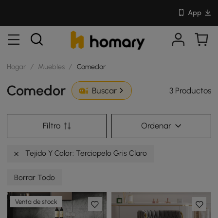
App
Hogar
/
Muebles
/
Comedor
Comedor
3 Productos
Buscar
Filtro
Ordenar
Tejido Y Color: Terciopelo Gris Claro
Borrar Todo
Venta de stock