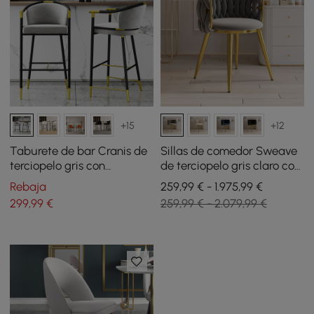
+15
+12
Taburete de bar Cranis de
Sillas de comedor Sweave
terciopelo gris con
de terciopelo gris claro con
tapizado, 1 pieza
tapicería, 6 piezas
Rebaja
259,99 € - 1.975,99 €
299
,99
€
259,99 € - 2.079,99 €