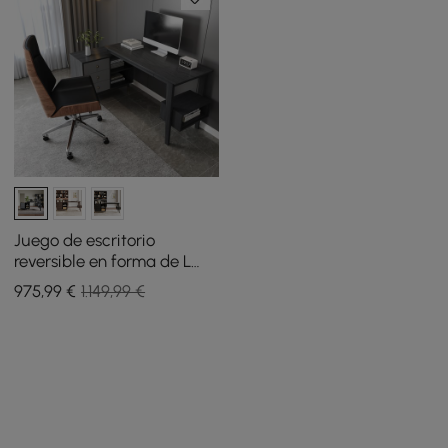
Juego de escritorio
reversible en forma de L
Ultic Grey y silla de oficina
975
,99
€
1.149,99 €
de piel sintética con
ruedas