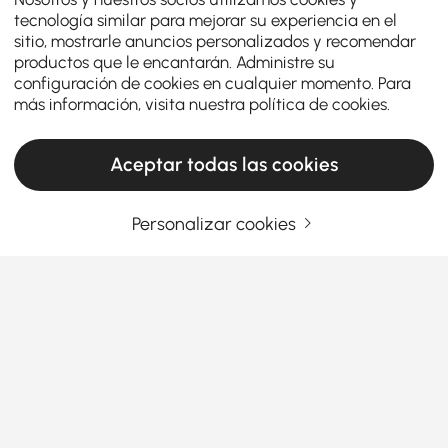
tecnología similar para mejorar su experiencia en el
sitio, mostrarle anuncios personalizados y recomendar
productos que le encantarán. Administre su
configuración de cookies en cualquier momento. Para
más información, visita nuestra
política de cookies
.
Aceptar todas las cookies
Personalizar cookies
Mejore su espacio de trabajo con elegantes
conjuntos de escritorio y silla
¿Cómo pueden los conjuntos de escritorio y
silla mejorar su experiencia de oficina en
casa?
Ver más
¿Alguna vez se ha preguntado por qué tanta gente
Products in the current category have been updated to show the latest 1 items