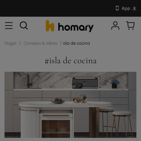
App
/
/
Hogar
Consejos & Ideas
isla de cocina
#isla de cocina