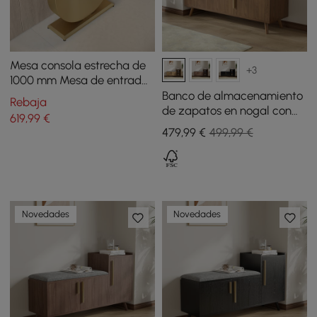
Mesa consola estrecha de
+3
1000 mm Mesa de entrada
de piedra sinterizada gris
Banco de almacenamiento
Rebaja
con base de acero de
de zapatos en nogal con
619
,99
€
media luna
armario a la izquierda
479
,99
€
499,99 €
para entrada
Novedades
Novedades