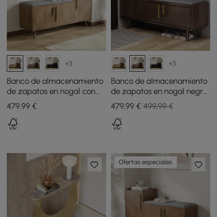
+3
+3
Banco de almacenamiento
Banco de almacenamiento
de zapatos en nogal con
de zapatos en nogal negro
armario a la derecha para
con armario a la izquierda
479
,99
€
479
,99
€
499,99 €
entrada
Ofertas especiales