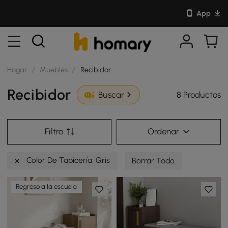
App
Hogar
/
Muebles
/
Recibidor
Recibidor
8 Productos
Buscar
Filtro
Ordenar
Color De Tapicería: Gris
Borrar Todo
Regreso a la escuela