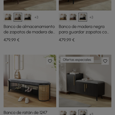
+3
+3
Banco de almacenamiento
Banco de madera negra
de zapatos de madera de
para guardar zapatos con
nogal negro con armario en
armario derecho para
479
,99
€
479
,99
€
el lado derecho para
entrada (1200 mm)
entrada (1200 mm)
Ofertas especiales
Banco de ratán de 1247
+3