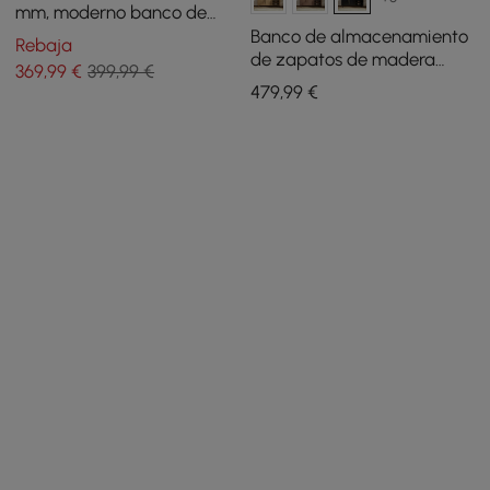
mm, moderno banco de
entrada tapizado gris y
Banco de almacenamiento
Rebaja
natural con espacio para
de zapatos de madera
369
,99
€
399,99 €
guardar zapatos
negra de 1200 mm con 3
479
,99
€
puertas y 5 estantes para
entrada