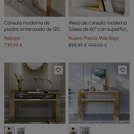
Consola moderna de
Mesa de consola moderna
piedra sinterizada de 1200
Silexa de 60" con superficie
mm de ancho con marco
de piedra sinterizada
Rebaja
Nuevo Precio Más Bajo
de acero inoxidable dorado
blanca
739
,99
€
899
,99
€
999,99 €