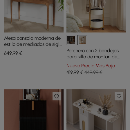
Mesa consola moderna de
estilo de mediados de siglo,
1000 mm, mesa de entrada
Perchero con 2 bandejas
649
,99
€
de madera de nogal con 4
para silla de montar, de
cajones
piel, tipo árbol
Nuevo Precio Más Bajo
419
,99
€
449,99 €