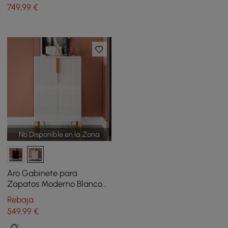
con marco de acero
1200 mm y estantería de
749
,99
€
inoxidable superior de
madera negra de 5 niveles
piedra sinterizada
No Disponible en la Zona
Aro Gabinete para
Zapatos Moderno Blanco
Zapatero de Entrada
Rebaja
Rectangular con Puertas
549
,99
€