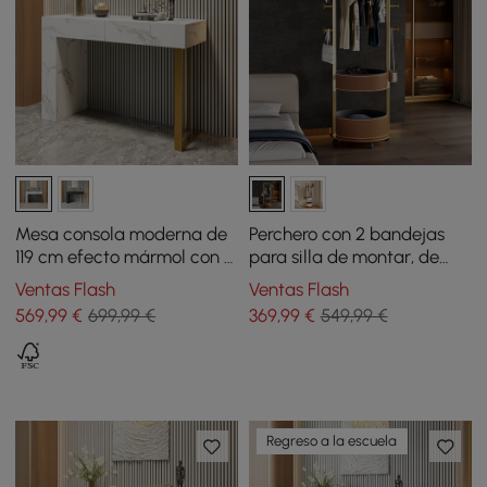
Mesa consola moderna de
Perchero con 2 bandejas
119 cm efecto mármol con 2
para silla de montar, de
cajones y patas doradas
piel, tipo árbol
Ventas Flash
Ventas Flash
569
,99
€
699,99 €
369
,99
€
549,99 €
Regreso a la escuela