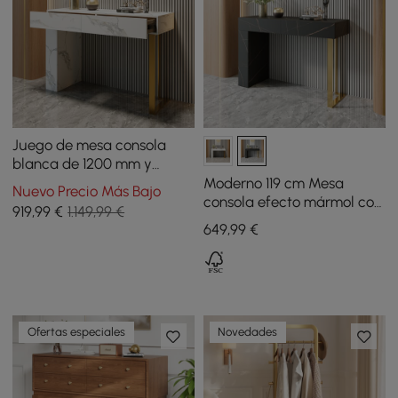
Juego de mesa consola
blanca de 1200 mm y
banco de entrada de
Moderno 119 cm Mesa
Nuevo Precio Más Bajo
madera con patas de
consola efecto mármol con
919
,99
€
1.149,99 €
metal tapizadas en forma
2 cajones y patas doradas
649
,99
€
de boucle
Ofertas especiales
Novedades