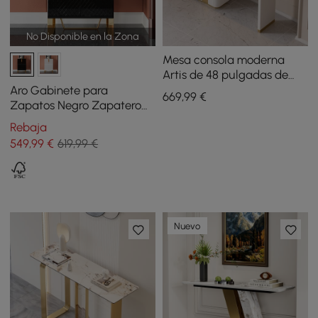
No Disponible en la Zona
Mesa consola moderna
Artis de 48 pulgadas de
piedra sinterizada con
Aro Gabinete para
669
,99
€
almacenamiento para
Zapatos Negro Zapatero
entrada
de Entrada Rectangular
Rebaja
con 12 Estantes
549
,99
€
619,99 €
Nuevo