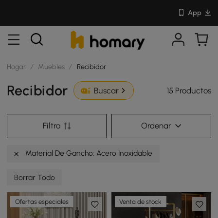
App
Hogar
/
Muebles
/
Recibidor
Recibidor
15 Productos
Buscar
Filtro
Ordenar
Material De Gancho: Acero Inoxidable
Borrar Todo
Ofertas especiales
Venta de stock