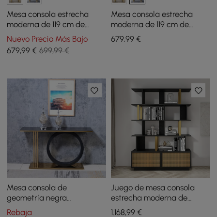
Mesa consola estrecha
Mesa consola estrecha
moderna de 119 cm de
moderna de 119 cm de
piedra sinterizada con
piedra sinterizada con
Nuevo Precio Más Bajo
679
,99
€
estante de
estante de
679
,99
€
699,99 €
almacenamiento y patas
almacenamiento y patas
doradas
doradas
Mesa consola de
Juego de mesa consola
geometría negra
estrecha moderna de
posmoderna de 1400 mm
mármol sintético negro de
Rebaja
1.168
,99
€