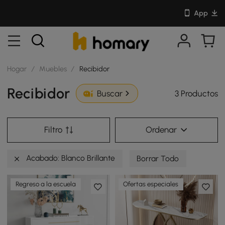
App
Hogar
/
Muebles
/
Recibidor
Recibidor
3 Productos
Buscar
Filtro
Ordenar
Acabado: Blanco Brillante
Borrar Todo
Regreso a la escuela
Ofertas especiales