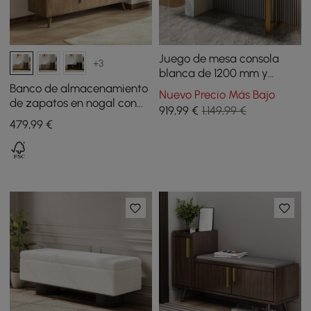
Juego de mesa consola
+3
blanca de 1200 mm y
banco de entrada de
Banco de almacenamiento
Nuevo Precio Más Bajo
madera con patas de
de zapatos en nogal con
919
,99
€
1.149,99 €
metal tapizadas en forma
armario a la derecha para
479
,99
€
de boucle
entrada