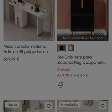
No Disponible en la Zona
Mesa consola moderna
Artis de 48 pulgadas de
piedra sinterizada con
Aro Gabinete para
669
,99
€
almacenamiento para
Zapatos Negro Zapatero
entrada
de Entrada Rectangular
Rebaja
con 12 Estantes
549
,99
€
619,99 €
Nuevo
Novedades