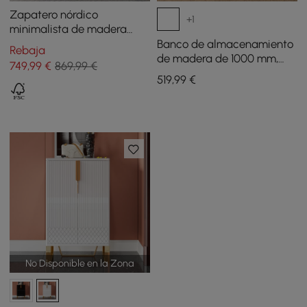
Zapatero nórdico
+1
minimalista de madera
blanco roto con 2 puertas y
Banco de almacenamiento
Rebaja
10 estantes
de madera de 1000 mm,
749
,99
€
869,99 €
puertas corredizas,
519
,99
€
madera de pino natural
No Disponible en la Zona