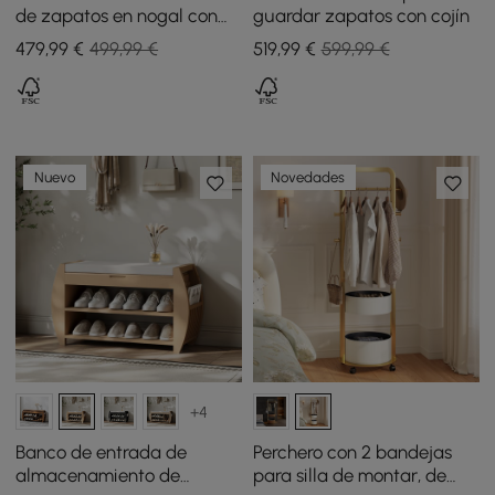
de zapatos en nogal con
guardar zapatos con cojín
armario a la izquierda
479
,99
€
499,99 €
519
,99
€
599,99 €
para entrada
Nuevo
Novedades
+4
Banco de entrada de
Perchero con 2 bandejas
almacenamiento de
para silla de montar, de