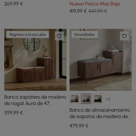
zapatos de madera
piel, tipo árbol
269
,99
€
Nuevo Precio Más Bajo
maciza natural de 32'' con
419
,99
€
449,99 €
zapatero
Regreso a la escuela
Novedades
Banco zapatero de madera
+3
de nogal Aura de 47
pulgadas con gabinete
Banco de almacenamiento
599
,99
€
lateral derecho para
de zapatos de madera de
entrada
nogal negro con armario en
479
,99
€
el lado derecho para
entrada (1200 mm)