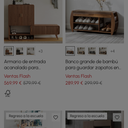
+3
+4
Armario de entrada
Banco grande de bambú
acanalado para
para guardar zapatos en
almacenamiento de
la entrada, color marrón
Ventas Flash
Ventas Flash
zapatos, chapado en
(1020 mm)
569
,99
€
579,99 €
289
,99
€
299,99 €
madera de fresno
Regreso a la escuela
Regreso a la escuela