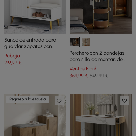
Banco de entrada para
guardar zapatos con
armario de
Perchero con 2 bandejas
Rebaja
almacenamiento en blanco
para silla de montar, de
219
,99
€
(800 mm)
piel, tipo árbol
Ventas Flash
369
,99
€
549,99 €
Regreso a la escuela