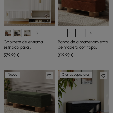
+3
+4
Gabinete de entrada
Banco de almacenamiento
estriado para
de madera con tapa
almacenamiento de
abatible de tela de
579
,99
€
399
,99
€
zapatos, color blanco
peluche y piel sintética
cálido, 37", mano izquierda
Nuevo
Ofertas especiales