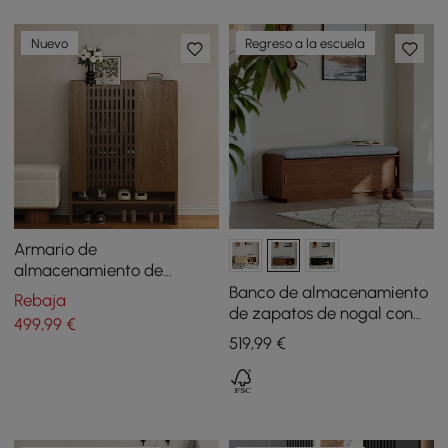
Nuevo
Regreso a la escuela
Armario de
almacenamiento de
zapatos con listones de
Banco de almacenamiento
Rebaja
madera maciza de nogal
de zapatos de nogal con
499
,99
€
de 900 mm y 5 niveles
cojín
519
,99
€