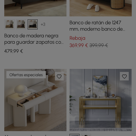
Banco de ratán de 1247
+3
mm, moderno banco de
entrada tapizado gris y
Banco de madera negra
Rebaja
natural con espacio para
para guardar zapatos con
369
,99
€
399,99 €
guardar zapatos
armario derecho para
479
,99
€
entrada (1200 mm)
Ofertas especiales