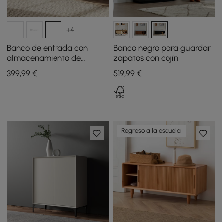
+4
Banco de entrada con
Banco negro para guardar
almacenamiento de
zapatos con cojín
madera, tapizado en tejido
399
,99
€
519
,99
€
Teddy de piel sintética
mullida y tapa abatible
Regreso a la escuela