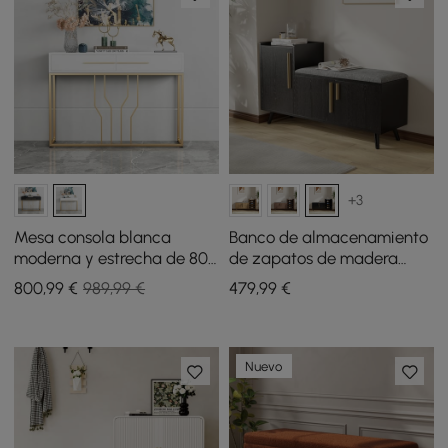
+3
Mesa consola blanca
Banco de almacenamiento
moderna y estrecha de 800
de zapatos de madera
mm y banco capitoné con
negra de 1200 mm con 3
800
,99
€
989,99 €
479
,99
€
líneas blancas tapizado en
puertas y 5 estantes para
terciopelo
entrada
Nuevo