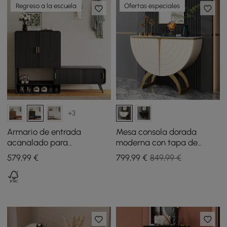
Regreso a la escuela
Ofertas especiales
+3
Armario de entrada
Mesa consola dorada
acanalado para
moderna con tapa de
almacenamiento de
piedra sinterizada, armario
579
,99
€
799
,99
€
849,99 €
zapatos, chapado en
de almacenamiento con
madera de fresno
puertas