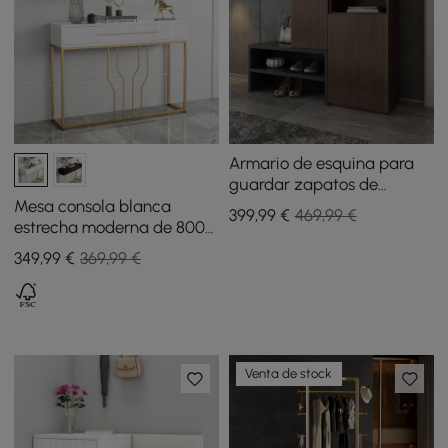
Armario de esquina para
guardar zapatos de
madera de nogal de Fero
Mesa consola blanca
399
,99
€
469,99 €
con 7 estantes y 1 cajón
estrecha moderna de 800
para guardar zapatos en
mm con almacenamiento,
349
,99
€
369,99 €
la entrada
mesa de entrada de
madera con cajones
Venta de stock