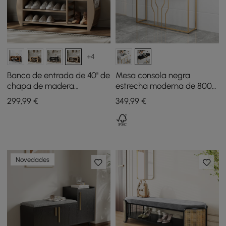
+4
Banco de entrada de 40'' de
Mesa consola negra
chapa de madera
estrecha moderna de 800
blanqueada con
mm con almacenamiento,
299
,99
€
349
,99
€
almacenamiento de
mesa de entrada de
zapatos y zapatero
madera con cajones
Novedades