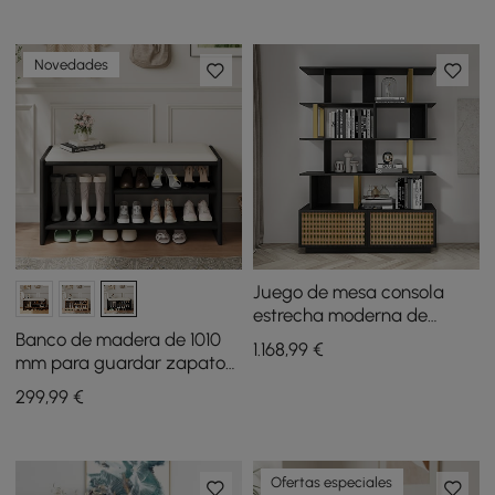
puertas
tapizado en terciopelo
Novedades
Juego de mesa consola
estrecha moderna de
mármol sintético negro de
Banco de madera de 1010
1.168
,99
€
1200 mm y estantería de
mm para guardar zapatos,
madera negra de 5 niveles
tapizado en piel
299
,99
€
Ofertas especiales