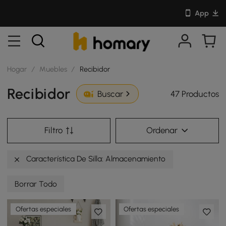
App
Hogar
/
Muebles
/
Recibidor
Recibidor
47 Productos
Buscar
Filtro
Ordenar
Característica De Silla: Almacenamiento
Borrar Todo
Ofertas especiales
Ofertas especiales