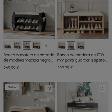
+4
Banco zapatero de entrada
Banco de madera de 1010
de madera maciza negra
mm para guardar zapatos,
de 81 cm con estante para
tapizado en piel
269
,99
€
299
,99
€
zapatos
Nuevo