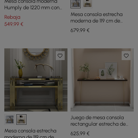
Mesa consola moderna
Humply de 1220 mm con
almacenamiento, de cuero
Mesa consola estrecha
Rebaja
sintético
moderna de 119 cm de
549
,99
€
piedra sinterizada con
679
,99
€
estante de
almacenamiento y patas
doradas
Juego de mesa consola
rectangular estrecha de
nogal rústico de 1000 mm y
Mesa consola estrecha
625
,99
€
banco de almacenamiento
moderna de 119 cm de