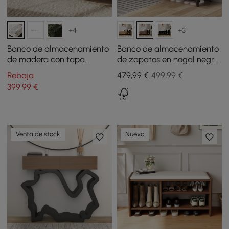
+4
+3
Banco de almacenamiento
Banco de almacenamiento
de madera con tapa
de zapatos en nogal negro
abatible, de tela de
con armario a la izquierda
Rebaja
479
,99
€
499,99 €
peluche, piel sintética y
399
,99
€
esponjosa
Venta de stock
Nuevo