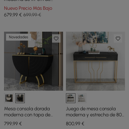
de zapatos de madera
piedra sinterizada con
Nuevo Precio Más Bajo
estante de
679
,99
€
699,99 €
almacenamiento y patas
doradas
Novedades
Mesa consola dorada
Juego de mesa consola
moderna con tapa de
moderna y estrecha de 800
piedra sinterizada, armario
mm, negra y banco con
799
,99
€
800
,99
€
de almacenamiento con
capitoné en línea blanca,