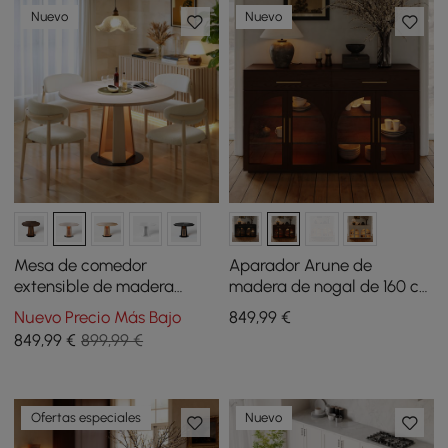
Nuevo
Nuevo
Mesa de comedor
Aparador Arune de
extensible de madera
madera de nogal de 160 cm
blanqueada de 91 a 119 cm
con almacenamiento y
Nuevo Precio Más Bajo
849
,99
€
con luz LED, para 2-4
luces LED
849
,99
€
899,99 €
comensales
Ofertas especiales
Nuevo