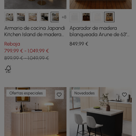
+8
Armario de cocina Japandi
Aparador de madera
Kitchen Island de madera
blanqueada Arune de 63"
travertino mate de 1830
con almacenamiento y
Rebaja
849
,99
€
mm con luz
luces LED
799,99 € - 1.049,99 €
899,99 € - 1.049,99 €
Ofertas especiales
Novedades