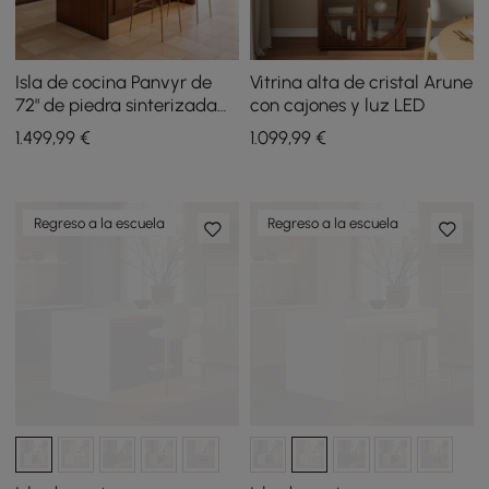
Isla de cocina Panvyr de
Vitrina alta de cristal Arune
72" de piedra sinterizada
con cajones y luz LED
imitación travertino con
1.499
,99
€
1.099
,99
€
almacenamiento y luz LED
Regreso a la escuela
Regreso a la escuela