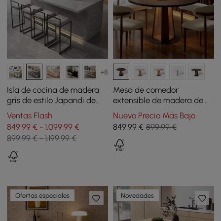
+8
Isla de cocina de madera
Mesa de comedor
gris de estilo Japandi de
extensible de madera de
183 cm con iluminación
nogal de 91-119 cm con luz
Ventas Flash
Nuevo Precio Más Bajo
LED, para 2-4 comensales
849,99 € - 1.099,99 €
849
,99
€
899,99 €
899,99 € - 1.199,99 €
Ofertas especiales
Novedades