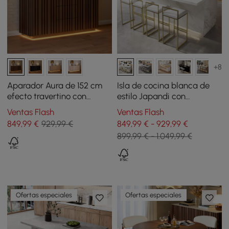
+8
Aparador Aura de 152 cm
Isla de cocina blanca de
efecto travertino con
estilo Japandi con
puertas alistonadas de
almacenamiento múltiple y
Ventas Flash
Ventas Flash
fresno y luz LED nogal
luz LED
849
,99
€
929,99 €
849,99 € - 929,99 €
899,99 € - 1.049,99 €
Ofertas especiales
Ofertas especiales