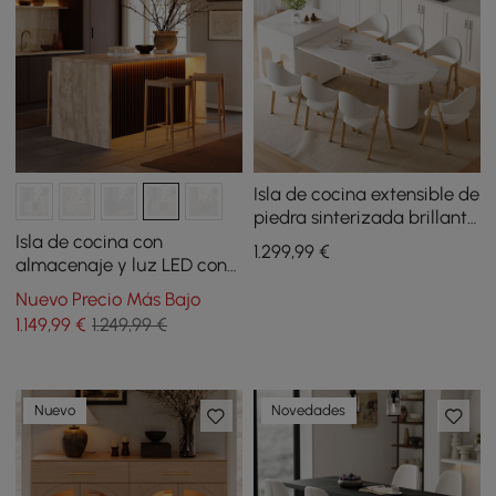
Isla de cocina extensible de
piedra sinterizada brillante
de 71"-83" con gabinetes y
Isla de cocina con
1.299
,99
€
luces LED
almacenaje y luz LED con
borde cascada nogal 182
Nuevo Precio Más Bajo
cm
1.149
,99
€
1.249,99 €
Nuevo
Novedades