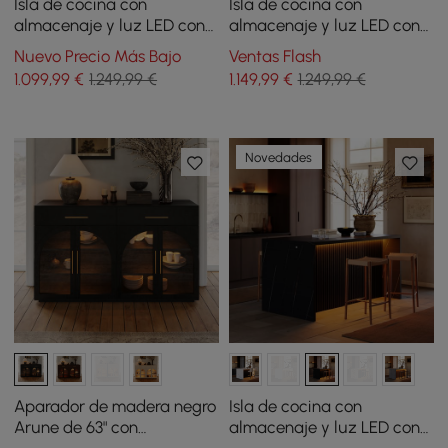
Isla de cocina con
Isla de cocina con
almacenaje y luz LED con
almacenaje y luz LED con
borde cascada blanco
borde cascada blanco
Nuevo Precio Más Bajo
Ventas Flash
mate y negro 182 cm
mate 182 cm
1.099
,99
€
1.249,99 €
1.149
,99
€
1.249,99 €
Novedades
Aparador de madera negro
Isla de cocina con
Arune de 63" con
almacenaje y luz LED con
almacenamiento y luces
borde cascada negro mate