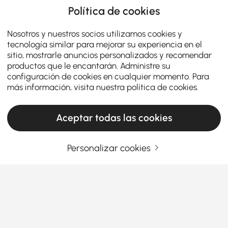
Política de cookies
Nosotros y nuestros socios utilizamos cookies y
tecnología similar para mejorar su experiencia en el
sitio, mostrarle anuncios personalizados y recomendar
productos que le encantarán. Administre su
configuración de cookies en cualquier momento. Para
más información, visita nuestra
política de cookies
.
Aceptar todas las cookies
Personalizar cookies
Comment un bon aménagement de cuisine
facilite la cuisine et les repas au quotidien
Avez-vous déjà eu l'impression que quelque chose
n'allait pas dans votre cuisine ? Peut-être que
cuisiner vous semble à l'étroit, que les repas sont
précipités, ou que l'espace ne fonctionne jamais
Ver más
comme vous le souhaitez. La vérité est que le bon
Products in the current category have been updated to show the latest 31 items