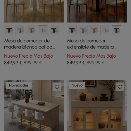
Mesa de comedor de
Mesa de comedor
madera blanca cálida
extensible de madera
extensible de 91-119 cm con
negra de 91-119 cm con luz
Nuevo Precio Más Bajo
Nuevo Precio Más Bajo
luz LED, para 2-4 asientos
LED, capacidad para 2-4
849
,99
€
899,99 €
849
,99
€
899,99 €
personas
Novedades
Nuevo