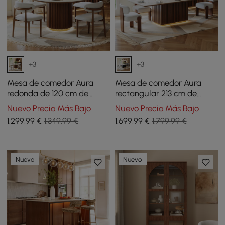
+3
+3
Mesa de comedor Aura
Mesa de comedor Aura
redonda de 120 cm de
rectangular 213 cm de
piedra sinterizada de
travertino sintético y base
Nuevo Precio Más Bajo
Nuevo Precio Más Bajo
travertino y base
alistonada de madera con
1.299
,99
€
1.349,99 €
1.699
,99
€
1.799,99 €
alistonada con luz LED
luz LED
para 4 personas
Nuevo
Nuevo