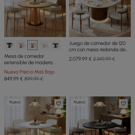
Juego de comedor de 120
cm con mesa redonda de
piedra sinterizada con
Mesa de comedor
2.079
,99
€
2.349,99 €
imitación de travertino y 4
extensible de madera
sillas
natural de 91-119 cm con luz
Nuevo Precio Más Bajo
LED, para 2-4 personas
849
,99
€
899,99 €
Nuevo
Nuevo