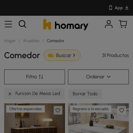
App
Hogar
/
Muebles
/
Comedor
Comedor
31 Productos
Buscar
Filtro
Ordenar
Función De Mesa: Led
Borrar Todo
Ofertas especiales
Regreso a la escuela