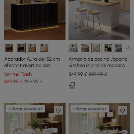
+8
Aparador Aura de 152 cm
Armario de cocina Japandi
efecto travertino con
Kitchen Island de madera
puertas alistonadas de
natural y blanca con luz,
Ventas Flash
849
,99
€
899,99 €
fresno y luz LED negro
1270 mm
849
,99
€
929,99 €
Ofertas especiales
Ofertas especiales