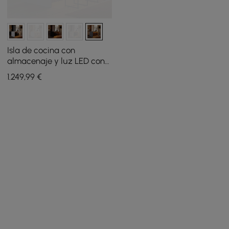
Isla de cocina con
almacenaje y luz LED con
borde cascada gris
1.249
,99
€
cemento 182 cm