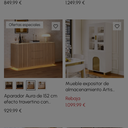
849
,99
€
1.249
,99
€
LED
182 cm
Ofertas especiales
Mueble expositor de
almacenamiento Artis
Modern blanco roto con
Aparador Aura de 152 cm
Rebaja
estantes, LED y panel
efecto travertino con
1.099
,99
€
trasero
puertas alistonadas de
929
,99
€
fresno y luz LED natural