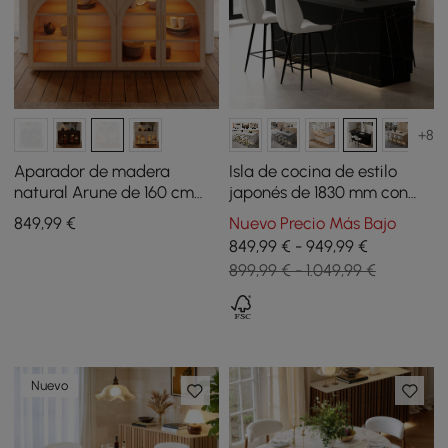
+8
Aparador de madera
Isla de cocina de estilo
natural Arune de 160 cm
japonés de 1830 mm con
con almacenamiento y
almacenamiento múltiple y
849
,99
€
Nuevo Precio Más Bajo
luces LED
luz LED
849,99 € - 949,99 €
899,99 € - 1.049,99 €
Nuevo