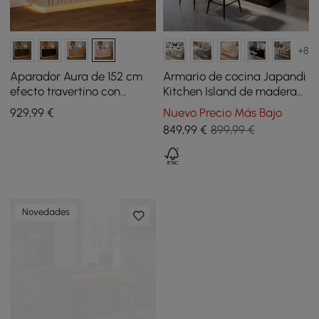
+8
Aparador Aura de 152 cm
Armario de cocina Japandi
efecto travertino con
Kitchen Island de madera
puertas alistonadas de
en blanco y negro con luz,
929
,99
€
Nuevo Precio Más Bajo
fresno y luz LED blanco
1270 mm
849
,99
€
899,99 €
lavado
Novedades