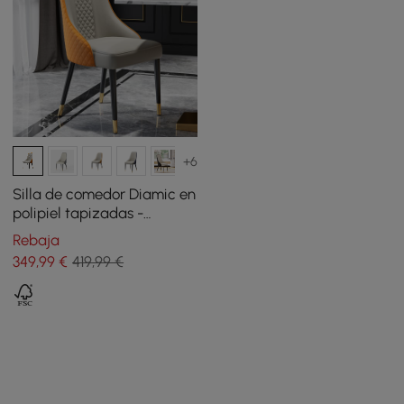
+6
Silla de comedor Diamic en
polipiel tapizadas -
naranja oscuro, pack de 2
Rebaja
349
,99
€
419,99 €