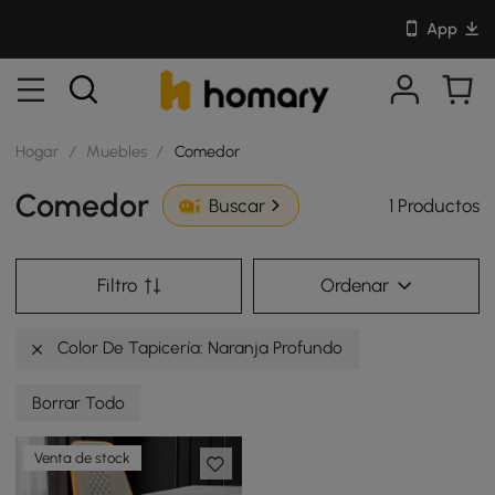
App
Hogar
/
Muebles
/
Comedor
Comedor
1 Productos
Buscar
Filtro
Ordenar
Color De Tapicería: Naranja Profundo
Borrar Todo
Venta de stock