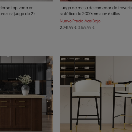
derna tapizada en
Juego de mesa de comedor de travert
brazos (juego de 2)
sintético de 2000 mm con 6 sillas
Nuevo Precio Más Bajo
2.741
,99
€
3.169,99 €