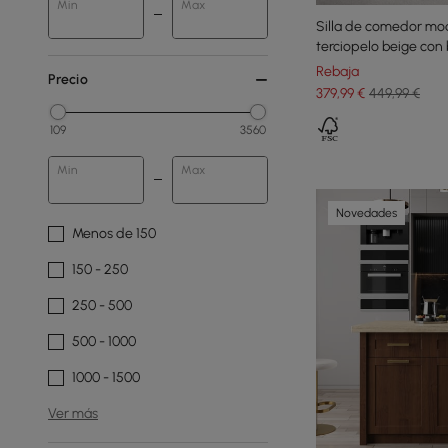
Min
Max
Silla de comedor mo
terciopelo beige con 
Rebaja
Precio
379
,99
€
449,99 €
109
3560
Min
Max
Novedades
Menos de 150
150 - 250
250 - 500
500 - 1000
1000 - 1500
Ver más