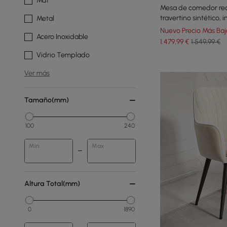
Mdf
Mesa de comedor rec
travertino sintético, i
Metal
personas
Nuevo Precio Más Baj
Acero Inoxidable
1.479
,99
€
1.549,99 €
Vidrio Templado
Ver más
Tamaño(mm)
100
240
Min
Max
Altura Total(mm)
0
1890