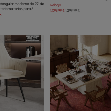
tangular moderna de 79" de
Rebaja
nterior/exterior, para 6
1.099
,99
€
1.299,99 €
o