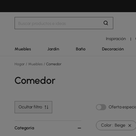
Inspiración
|
Muebles
Jardín
Baño
Decoración
Hogar
/
Muebles
/
Comedor
Comedor
Ocultar filtro
Oferta especi
Color :
Beige
Categoría