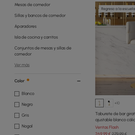
Mesas de comedor
Regreso a la escuela
Sillas y bancos de comedor
Aparadores
Isla de cocina y carritos
Conjuntos de mesas y sillas de
comedor
Ver más
Color
Blanco
+10
Negro
Taburete de bar girat
Gris
ajustable blanco cáli
Nogal
Ventas Flash
269
,99
€
279,99 €