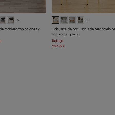
+5
+15
a de madera con cajones y
Taburete de bar Cranis de terciopelo b
tapizado, 1 pieza
o
Rebaja
299
,99
€