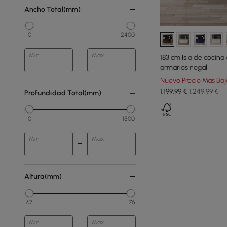
Ancho Total(mm)
0
2400
Min
Max
183 cm Isla de cocin
armarios nogal
Nuevo Precio Más Baj
1.199
,99
€
1.249,99 €
Profundidad Total(mm)
0
1500
Min
Max
Altura(mm)
67
76
Min
Max