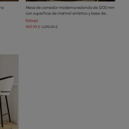
ino
Mesa de comedor moderna redonda de 1200 mm
con superficie de mármol sintético y base de
acero inoxidable en color beige
Rebaja
949
,99
€
1.099,99 €