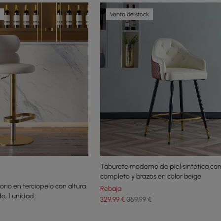
Venta de stock
Taburete moderno de piel sintética co
completo y brazos en color beige
orio en terciopelo con altura
Rebaja
do, 1 unidad
329
,99
€
369,99 €