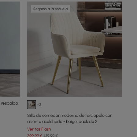
Regreso a la escuela
n respaldo
+2
Silla de comedor moderna de terciopelo con
asiento acolchado - beige, pack de 2
Ventas Flash
399
,99
€
419,99 €