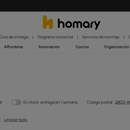
Guía de entrega
Programa comercial
Servicios de montaje
|
|
|
Alfombras
Iluminación
Cocina
Organización
al
En stock: entrega en 1 semana
Código postal :
28001-M
Limpiar todo