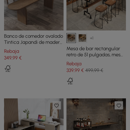
Banco de comedor ovalado
+1
Tintica Japandi de madera
maciza con doble pedestal
Mesa de bar rectangular
Rebaja
de madera de nogal, 1500
retro de 51 pulgadas, mesa
349
,99
€
mm
de pub industrial natural
Rebaja
339
,99
€
499,99 €