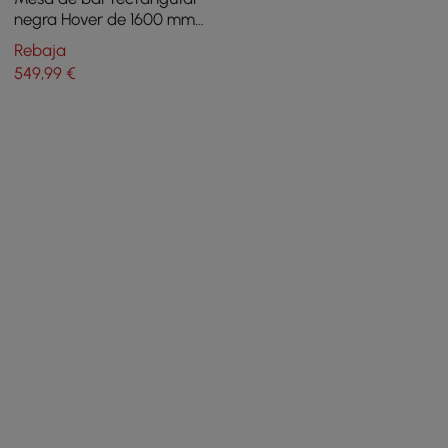
negra Hover de 1600 mm
para interiores con patas
Rebaja
doradas
549
,99
€