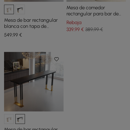
Mesa de comedor
rectangular para bar de
altura, mesa de comedor
Mesa de bar rectangular
Rebaja
para desayunador de
blanca con tapa de
339
,99
€
389,99 €
madera maciza X
madera de 1600 mm y base
549
,99
€
de trineo dorada
Mesa de bar rectangular