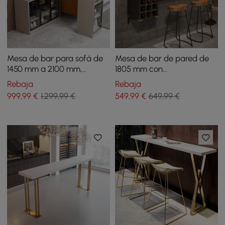
Mesa de bar para sofá de
Mesa de bar de pared de
1450 mm a 2100 mm,
1805 mm con
armario de
almacenamiento de
Rebaja
Rebaja
almacenamiento, color
botellas de vino, mesa de
999
,99
€
1.299,99 €
549
,99
€
649,99 €
caqui, giratorio detrás del
bar de madera sintética de
sofá, mesa de bar
piel sintética marrón