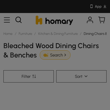
App
Home
/
Furniture
/
Kitchen & Dining Furniture
/
Dining Chairs & 
Bleached Wood Dining Chairs
& Benches
Search
Filter
Sort