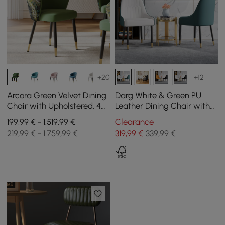
+20
+12
Arcora Green Velvet Dining
Darg White & Green PU
Chair with Upholstered, 4
Leather Dining Chair with
Pieces
Upholstered, 2 Pieces
199,99 € - 1.519,99 €
Clearance
219,99 € - 1.759,99 €
319
,99
€
339,99 €