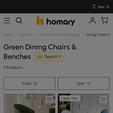
App
Home
/
Furniture
/
Kitchen & Dining Furniture
/
Dining Chairs & 
Green Dining Chairs &
Benches
Search
3 Products
Filter
Sort
Lager Sale