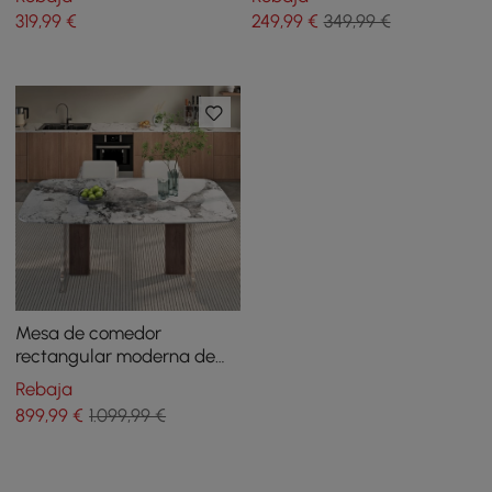
asas
con brazos
319
,99
€
249
,99
€
349,99 €
Mesa de comedor
rectangular moderna de
piedra sinterizada de 2000
Rebaja
mm para 6 personas
899
,99
€
1.099,99 €