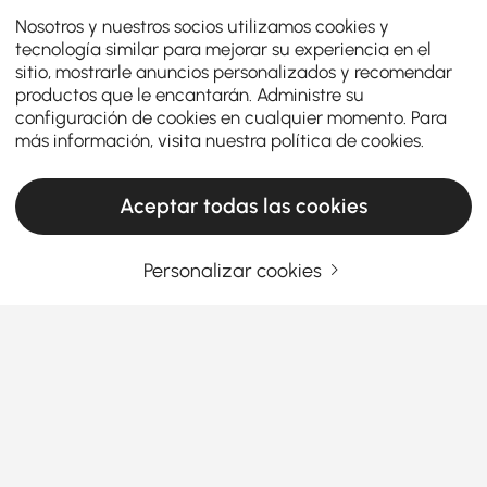
Nosotros y nuestros socios utilizamos cookies y
tecnología similar para mejorar su experiencia en el
sitio, mostrarle anuncios personalizados y recomendar
productos que le encantarán. Administre su
configuración de cookies en cualquier momento. Para
más información, visita nuestra
política de cookies
.
Aceptar todas las cookies
Personalizar cookies
Cómo la configuración correcta de la
cocina facilita la cocina y la cena diarias
¿Alguna vez has entrado en tu cocina y has sentido
que algo no encajaba? Tal vez cocinar te resulta
incómodo, las comidas son apresuradas o el espacio
nunca funciona como deseas. La verdad es que los
Ver más
muebles de cocina adecuados pueden cambiar por
Products in the current category have been updated to show the latest 7 items
completo la forma en que cocinas, comes e incluso
te relacionas con la gente en casa.