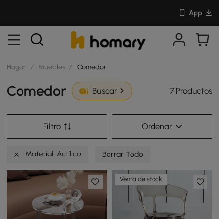
App
Hogar
/
Muebles
/
Comedor
Comedor
7 Productos
Buscar
Filtro
Ordenar
Material: Acrílico
Borrar Todo
Venta de stock