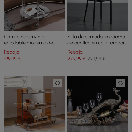
Carrito de servicio
Silla de comedor moderna
enrollable moderno de
de acrílico en color ámbar
acrílico transparente con 2
con brazos
Rebaja
Rebaja
niveles y asa
199
,99
€
279
,99
€
299,99 €