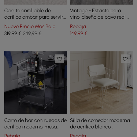
Carrito enrollable de
Vintage - Estante para
acrílico ámbar para servir,
vino, diseño de pavo real,
3 niveles con ruedas
color plateado envejecido
Nuevo Precio Más Bajo
Rebaja
319
,99
€
349,99 €
149
,99
€
Carro de bar con ruedas de
Silla de comedor moderna
acrílico moderno, mesa
de acrílico blanco
auxiliar de 3 niveles con
tapizada en piel sintética
Rebaja
Rebaja