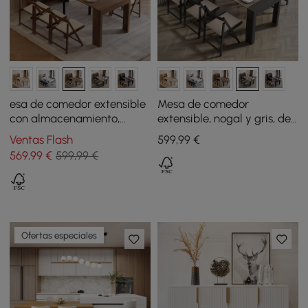
esa de comedor extensible
Mesa de comedor
con almacenamiento,
extensible, nogal y gris, de
aparado y puerta de
estilo rústico de 1800 mm
Ventas Flash
599
,99
€
cristal - nogal
con aparador
569
,99
€
599,99 €
Ofertas especiales