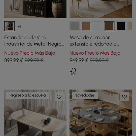
+1
Estandería de Vino
Mesa de comedor
Industrial de Metal Negro
extensible redonda a
Botellero de 5 Niveles con
ovalada 100 - 140 cm de
Nuevo Precio Más Bajo
Nuevo Precio Más Bajo
Estante para Copa
madera estilo Japandi -
899
,99
€
999,99 €
949
,99
€
999,99 €
nogal
Regreso a la escuela
Novedades