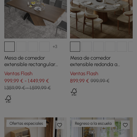
+3
Mesa de comedor
Mesa de comedor
extensible rectangular
extensible redonda a
200-240 cm de estilo
ovalada 100 - 140 cm de
Ventas Flash
Ventas Flash
farmhouse en color nogal
madera estilo Japandi -
999,99 € - 1.449,99 €
899
,99
€
999,99 €
gris cemento
1.359,99 € - 1.599,99 €
Ofertas especiales
Regreso a la escuela