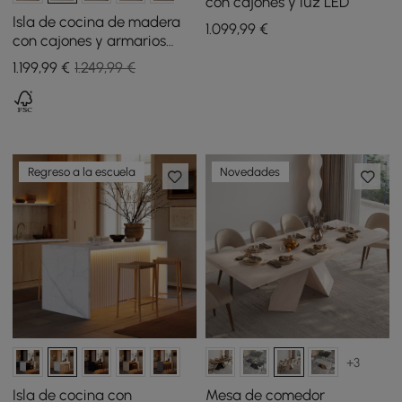
con cajones y luz LED
Isla de cocina de madera
1.099
,99
€
con cajones y armarios
blanco y negro mate 183
1.199
,99
€
1.249,99 €
cm
Regreso a la escuela
Novedades
+3
Isla de cocina con
Mesa de comedor