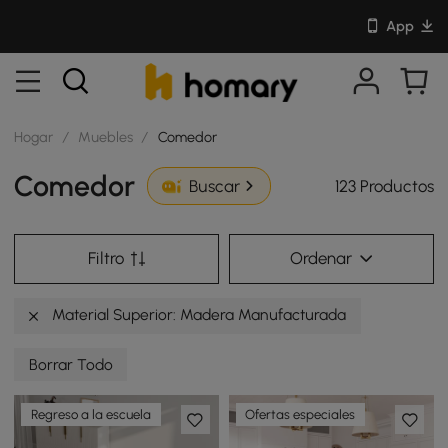
App
Hogar
/
Muebles
/
Comedor
Comedor
123 Productos
Buscar
Filtro
Ordenar
Material Superior: Madera Manufacturada
Borrar Todo
Regreso a la escuela
Ofertas especiales