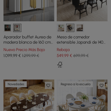
Aparador buffet Aurea de
Mesa de comedor
madera blanca de 160 cm
extensible Japandi de 1400
con 2 puertas y 2 estantes
mm a 2200 mm en
Nuevo Precio Más Bajo
Rebaja
acabado negro
1.099
,99
€
1.299,99 €
549
,99
€
699,99 €
Novedades
Regreso a la escuela