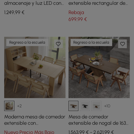
almacenaje y luz LED con
extensible rectangular de
borde cascada negro mate
madera con aparador 180
1.249
,99
€
Rebaja
182 cm
cm blanco
699
,99
€
Regreso a la escuela
Regreso a la escuela
+2
+10
Moderna mesa de comedor
Mesa de comedor
extensible con
extensible de nogal de 1630
almacenamiento y 6 sillas
mm a 2030 mm y 6 sillas de
Nuevo Precio Más Bajo
1.563,99 € - 2.621,99 €