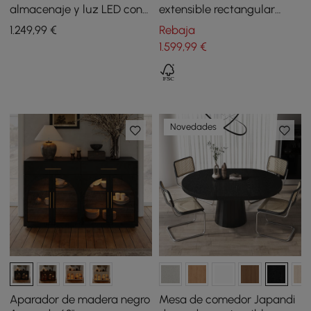
almacenaje y luz LED con
extensible rectangular
borde cascada blanco
200-240 cm de estilo
1.249
,99
€
Rebaja
mate 182 cm
farmhouse en color blanco
1.599
,99
€
roto
Novedades
Aparador de madera negro
Mesa de comedor Japandi