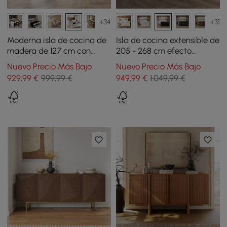
+34
+31
Moderna isla de cocina de
Isla de cocina extensible de
madera de 127 cm con
205 - 268 cm efecto
cajones y gabinetes,
mármol con puertas y
Nuevo Precio Más Bajo
Nuevo Precio Más Bajo
blanca
cajones negro
929
,99
€
999,99 €
949
,99
€
1.049,99 €