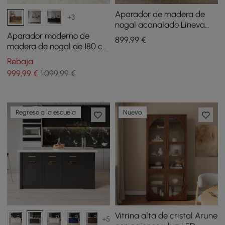
Aparador de madera de
+3
nogal acanalado Lineva
Mid Century de 162,56 cm
Aparador moderno de
899
,99
€
con almacenamiento y
madera de nogal de 180 cm
estantes ajustables
con armarios y estantes
Rebaja
ajustables
999
,99
€
1.099,99 €
Regreso a la escuela
Nuevo
Vitrina alta de cristal Arune
+5