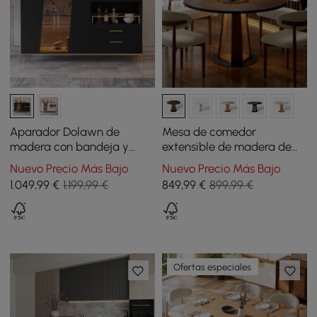
Aparador Dolawn de
Mesa de comedor
madera con bandeja y
extensible de madera de
botellero 140 cm negro
nogal de 91-119 cm con luz
Nuevo Precio Más Bajo
Nuevo Precio Más Bajo
LED, para 2-4 comensales
1.049
,99
€
1.199,99 €
849
,99
€
899,99 €
Ofertas especiales