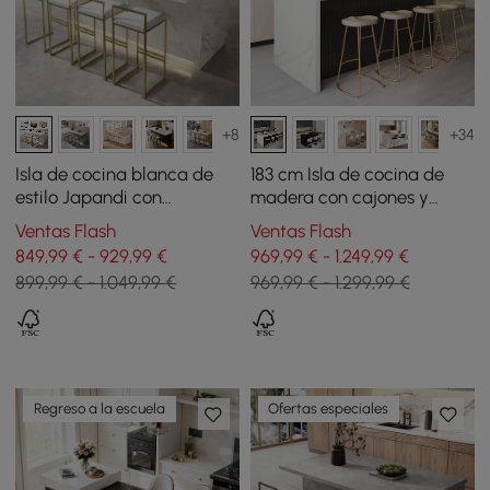
+8
+34
Isla de cocina blanca de
183 cm Isla de cocina de
estilo Japandi con
madera con cajones y
almacenamiento múltiple y
armarios, blanco y negro
Ventas Flash
Ventas Flash
luz LED
849,99 € - 929,99 €
969,99 € - 1.249,99 €
899,99 € - 1.049,99 €
969,99 € - 1.299,99 €
Regreso a la escuela
Ofertas especiales