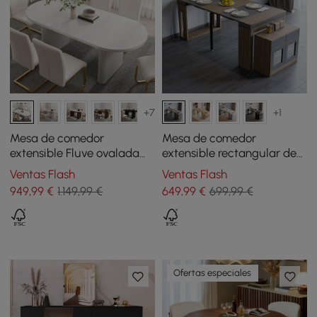
+7
+1
Mesa de comedor
Mesa de comedor
extensible Fluve ovalada
extensible rectangular de
160 - 200 cm blanco
madera con aparador 180
Ventas Flash
Ventas Flash
cm nogal y gris
949
,99
€
1.149,99 €
649
,99
€
699,99 €
Ofertas especiales