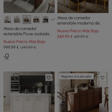
Mesa de comedor
+7
extensible moderna de
47"-63" (119-160 cm) con
Mesa de comedor
Nuevo Precio Más Bajo
almacenamiento y base
extensible Fluve ovalada
549
,99
€
619,99 €
acanalada, capacidad
160 - 200 cm travertino
Nuevo Precio Más Bajo
para 4-6 personas
mate
999
,99
€
1.149,99 €
Regreso a la escuela