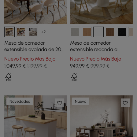
+2
Mesa de comedor
Mesa de comedor
extensible ovalada de 200
extensible redonda a
- 240 cm en color nogal,
ovalada 100 - 140 cm de
Nuevo Precio Más Bajo
Nuevo Precio Más Bajo
para 6 - 10 personas
madera estilo Japandi -
1.049
,99
€
1.199,99 €
949
,99
€
999,99 €
blanco cálido
Novedades
Nuevo