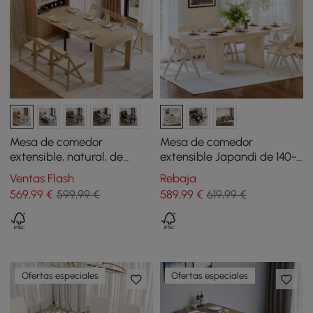
Mesa de comedor
Mesa de comedor
extensible, natural, de
extensible Japandi de 140-
estilo rústico de 1800 mm
220 cm blanqueada, para
Ventas Flash
Rebaja
con aparador
4-8 comensales
569
,99
€
599,99 €
589
,99
€
619,99 €
Ofertas especiales
Ofertas especiales