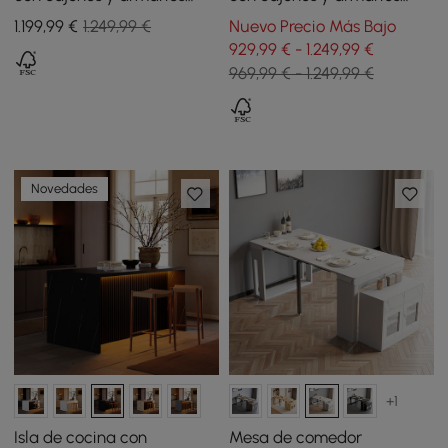
blanco y natural 183 cm
nogal 183 cm
1.199
,99
€
1.249,99 €
Nuevo Precio Más Bajo
929,99 € - 1.249,99 €
969,99 € - 1.249,99 €
Novedades
+1
Isla de cocina con
Mesa de comedor