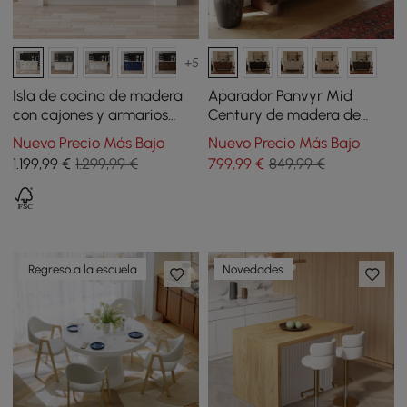
+5
Isla de cocina de madera
Aparador Panvyr Mid
con cajones y armarios
Century de madera de
blanco 183 cm
nogal de 60 pulgadas con
Nuevo Precio Más Bajo
Nuevo Precio Más Bajo
almacenamiento y
1.199
,99
€
1.299,99 €
799
,99
€
849,99 €
estantes ajustables
Regreso a la escuela
Novedades