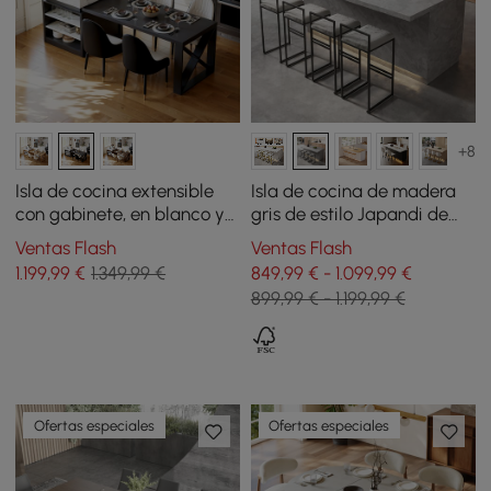
+8
Isla de cocina extensible
Isla de cocina de madera
con gabinete, en blanco y
gris de estilo Japandi de
negro
183 cm con iluminación
Ventas Flash
Ventas Flash
1.199
,99
€
1.349,99 €
849,99 € - 1.099,99 €
899,99 € - 1.199,99 €
Ofertas especiales
Ofertas especiales