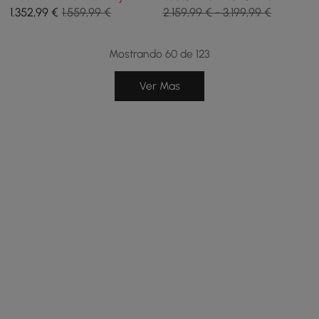
de comedor plegables
comedor de ratán Japandi
1.352
,99
€
1.559,99 €
2.159,99 € - 3.199,99 €
naturales de madera
de nogal
maciza
Mostrando 60 de 123
Ver Mas