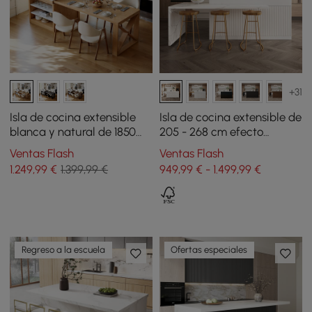
+31
Isla de cocina extensible
Isla de cocina extensible de
blanca y natural de 1850
205 - 268 cm efecto
mm-2350 mm con armario
mármol con puertas y
Ventas Flash
Ventas Flash
de cocina de
cajones blanco
1.249
,99
€
1.399,99 €
949,99 € - 1.499,99 €
almacenamiento
Regreso a la escuela
Ofertas especiales