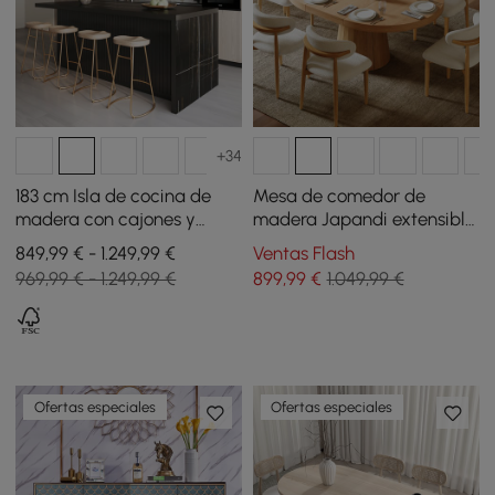
+34
183 cm Isla de cocina de
Mesa de comedor de
madera con cajones y
madera Japandi extensible
armarios negro
redonda a ovalada de 99–
849,99 € - 1.249,99 €
Ventas Flash
140 cm, natural, para 4-6
969,99 € - 1.249,99 €
899
,99
€
1.049,99 €
personas
Ofertas especiales
Ofertas especiales