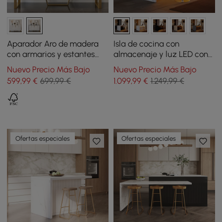
Aparador Aro de madera
Isla de cocina con
con armarios y estantes
almacenaje y luz LED con
regulables 150 cm blanco y
borde cascada blanco
Nuevo Precio Más Bajo
Nuevo Precio Más Bajo
negro
mate y negro 182 cm
599
,99
€
699,99 €
1.099
,99
€
1.249,99 €
Ofertas especiales
Ofertas especiales