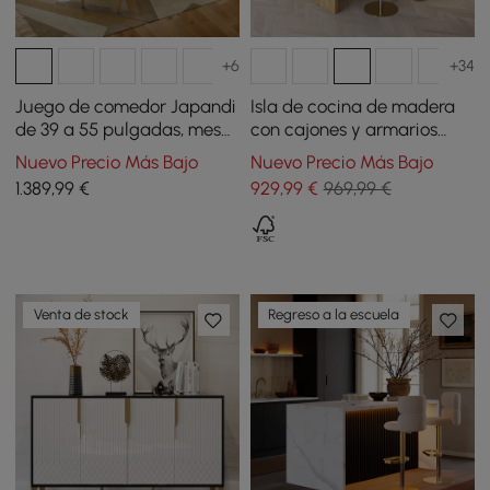
+6
+34
Juego de comedor Japandi
Isla de cocina de madera
de 39 a 55 pulgadas, mesa
con cajones y armarios
de comedor extensible
blanco y natural 127 cm
Nuevo Precio Más Bajo
Nuevo Precio Más Bajo
blanca con 4 sillas
1.389
,99
€
929
,99
€
969,99 €
Venta de stock
Regreso a la escuela