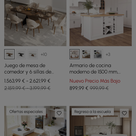
+10
+3
Juego de mesa de
Armario de cocina
comedor y 6 sillas de
moderno de 1500 mm,
comedor de nogal de 1600
natural y blanco, con
1.563,99 € - 2.621,99 €
Nuevo Precio Más Bajo
mm a 2000 mm
almacenamiento de vino
2.159,99 € - 3.199,99 €
899
,99
€
999,99 €
Ofertas especiales
Regreso a la escuela