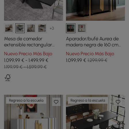
+3
Mesa de comedor
Aparador/bufé Aurea de
extensible rectangular
madera negra de 160 cm
200-240 cm de estilo
con 2 puertas y 2 estantes
Nuevo Precio Más Bajo
Nuevo Precio Más Bajo
farmhouse en color negro
1.099,99 € - 1.499,99 €
1.099
,99
€
1.299,99 €
1.199,99 € - 1.599,99 €
Regreso a la escuela
Regreso a la escuela