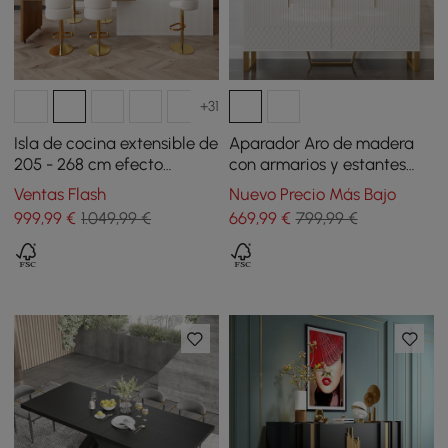
+31
Isla de cocina extensible de
Aparador Aro de madera
205 - 268 cm efecto
con armarios y estantes
mármol con puertas y
regulables 150 cm blanco
Ventas Flash
Nuevo Precio Más Bajo
cajones natural y blanco
999
,99
€
1.049,99 €
669
,99
€
799,99 €