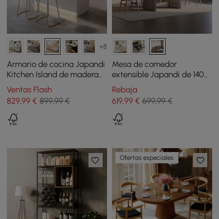
+8
Armario de cocina Japandi
Mesa de comedor
Kitchen Island de madera
extensible Japandi de 1400
natural y blanca con luz,
mm a 2200 mm en
Ventas Flash
Rebaja
1270 mm
acabado nogal
829
,99
€
899,99 €
619
,99
€
699,99 €
Ofertas especiales