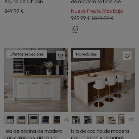
Arune de 63" con
de madera extensible,
almacenamiento y luces
redonda a ovalada, de 100
849
,99
€
Nuevo Precio Más Bajo
LED
cm a 140 cm, negra, con
949
,99
€
1.049,99 €
capacidad para 4 a 6
Ofertas especiales
Novedades
+5
+34
Isla de cocina de madera
Isla de cocina de madera
con cajones y armarios
con cajones y armarios