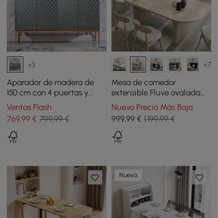
+3
+7
Aparador de madera de
Mesa de comedor
150 cm con 4 puertas y
extensible Fluve ovalada
estantes ajustables
160 - 200 cm blanco lavado
Ventas Flash
Nuevo Precio Más Bajo
769
,99
€
799,99 €
999
,99
€
1.199,99 €
Nuevo