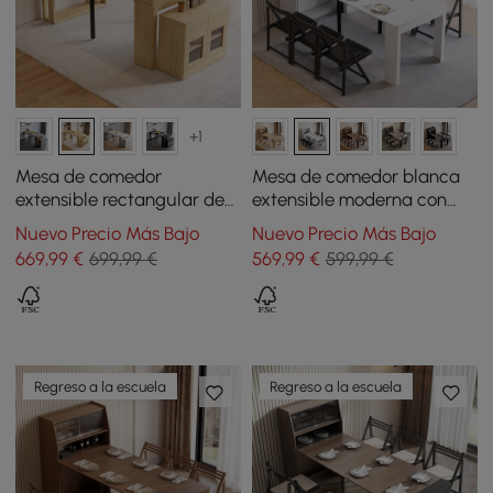
+1
Mesa de comedor
Mesa de comedor blanca
extensible rectangular de
extensible moderna con
madera con aparador 180
aparador rectangular de
Nuevo Precio Más Bajo
Nuevo Precio Más Bajo
cm natural
almacenamiento y puerta
669
,99
€
699,99 €
569
,99
€
599,99 €
de vidrio
Regreso a la escuela
Regreso a la escuela