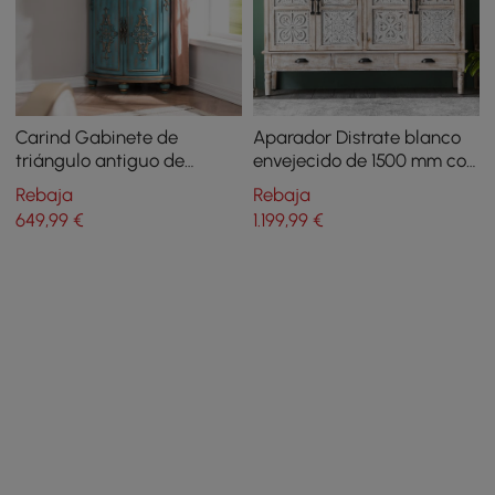
Carind Gabinete de
Aparador Distrate blanco
triángulo antiguo de
envejecido de 1500 mm con
madera con 2 puertas y 2
estantes de superficie
Rebaja
Rebaja
cajones en azul
artística
649
,99
€
1.199
,99
€